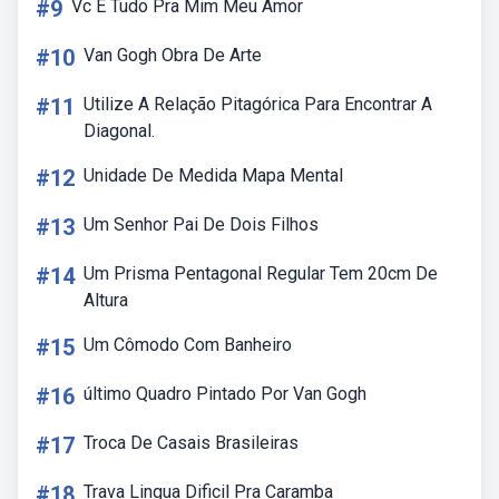
#9
Vc E Tudo Pra Mim Meu Amor
#10
Van Gogh Obra De Arte
#11
Utilize A Relação Pitagórica Para Encontrar A
Diagonal.
#12
Unidade De Medida Mapa Mental
#13
Um Senhor Pai De Dois Filhos
#14
Um Prisma Pentagonal Regular Tem 20cm De
Altura
#15
Um Cômodo Com Banheiro
#16
último Quadro Pintado Por Van Gogh
#17
Troca De Casais Brasileiras
#18
Trava Lingua Dificil Pra Caramba