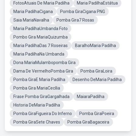
FotosAtuais De Maria Padilha
Maria PadilhaEstátua
Maria PadilhaCigana
Pomba GiraCigana PNG
Saia MariaNavalha
Pomba Gira7 Rosas
Maria PadilhaUmbanda Foto
Pombo Gira MariaQuizumba
Maria PadilhaDas 7 Roseiras
BaralhoMaria Padilha
Maria PadilhaNa Umbanda
Dona MariaMulambopomba Gira
Dama De VermelhoPomba Gira
Pomba GiraLoira
Pomba GiraE Maria Padilha
Desenho DeMaria Padilha
Pomba Gira MariaCecília
Frase Pomba GiraGargalhada
MaiaraPadilha
Historia DeMaria Padilha
Pomba GiraFigueira Do Inferno
Pomba GiraPoeira
Pomba GiraSete Chaves
Pomba GiraBagaceira