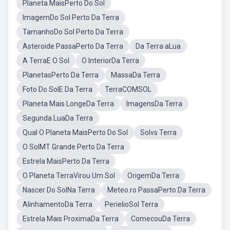
Planeta MaisPerto Do Sol
ImagemDo Sol Perto Da Terra
TamanhoDo Sol Perto Da Terra
Asteroide PassaPerto Da Terra
Da Terra aLua
A TerraE O Sol
O InteriorDa Terra
PlanetasPerto Da Terra
MassaDa Terra
Foto Do SolE Da Terra
TerraCOMSOL
Planeta Mais LongeDa Terra
ImagensDa Terra
Segunda LuaDa Terra
Qual O Planeta MaisPerto Do Sol
Solvs Terra
O SolMT Grande Perto Da Terra
Estrela MaisPerto Da Terra
O Planeta TerraVirou Um Sol
OrigemDa Terra
Nascer Do SolNa Terra
Meteo.ro PassaPerto Da Terra
AlinhamentoDa Terra
PerielioSol Terra
Estrela Mais ProximaDa Terra
ComecouDa Terra