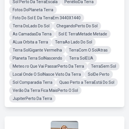
Sol Perto Da TerraEscala
PeriélioDa Terra
Fotos DoPlaneta Terra
Foto Do Sol E Da TerraEm 3440X1440
Terra DoLado Do Sol
ChegandoPerto Do Sol
As CamadasDa Terra
Sol E TerraMetade Metade
ALua Orbita a Terra
TerraAo Lado Do Sol
Terra SolGigante Vermelha
TerraCom O SolAtras
Planeta Terra SolNascendo
Terra SolEUA
Meteo.ro Que Vai PassarPerto Da Terra
TerraSem Sol
Local Onde O SolNasce Visto Da Terra
SolDe Perto
Sol Comparadia Terra
Quao Perto a TerraEstá Do Sol
Verão Da Terra Fica MaisPerto O Sol
JupiterPerto Da Terra