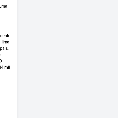
 uma
emente
 lima
país.
e
00+
44 mil