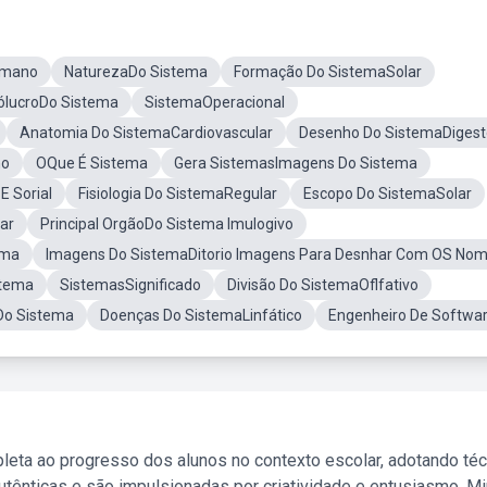
umano
NaturezaDo Sistema
Formação Do SistemaSolar
ólucroDo Sistema
SistemaOperacional
Anatomia Do SistemaCardiovascular
Desenho Do SistemaDigest
no
OQue É Sistema
Gera SistemasImagens Do Sistema
 Sorial
Fisiologia Do SistemaRegular
Escopo Do SistemaSolar
ar
Principal OrgãoDo Sistema Imulogivo
ema
Imagens Do SistemaDitorio Imagens Para Desnhar Com OS No
stema
SistemasSignificado
Divisão Do SistemaOflfativo
Do Sistema
Doenças Do SistemaLinfático
Engenheiro De Softwa
leta ao progresso dos alunos no contexto escolar, adotando té
tênticas e são impulsionadas por criatividade e entusiasmo. M