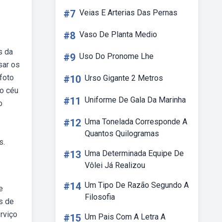
#7
Veias E Arterias Das Pernas
#8
Vaso De Planta Medio
s da
#9
Uso Do Pronome Lhe
sar os
foto
#10
Urso Gigante 2 Metros
no céu
#11
Uniforme De Gala Da Marinha
o
#12
Uma Tonelada Corresponde A
Quantos Quilogramas
s.
#13
Uma Determinada Equipe De
Vôlei Já Realizou
#14
Um Tipo De Razão Segundo A
e
Filosofia
s de
rviço
#15
Um Pais Com A Letra A