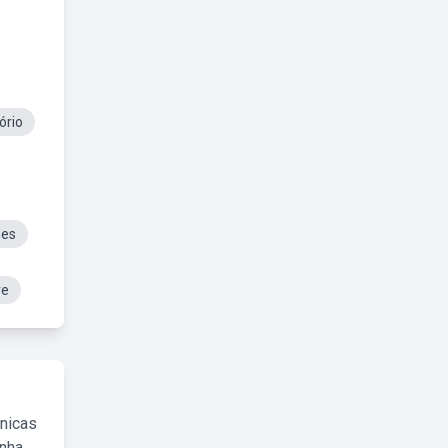
ório
mes
re
cnicas
inha