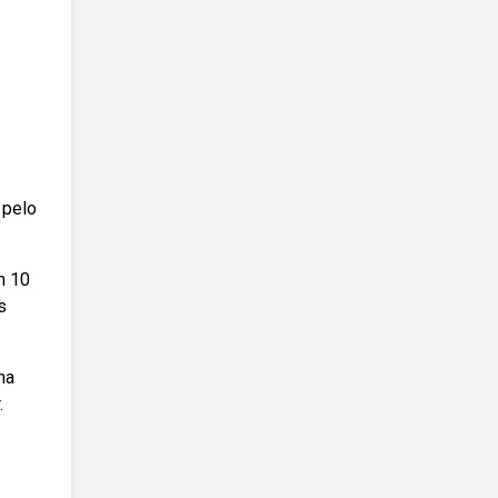
 pelo
m 10
s
na
.