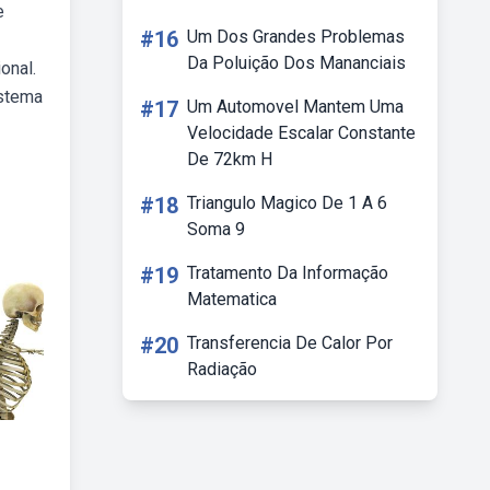
e
#16
Um Dos Grandes Problemas
Da Poluição Dos Mananciais
onal.
istema
#17
Um Automovel Mantem Uma
Velocidade Escalar Constante
De 72km H
#18
Triangulo Magico De 1 A 6
Soma 9
#19
Tratamento Da Informação
Matematica
#20
Transferencia De Calor Por
Radiação