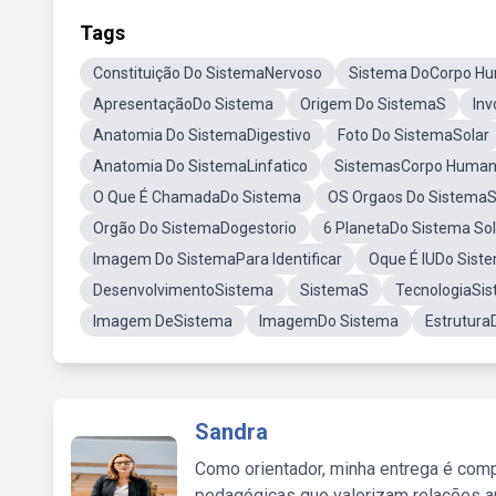
Tags
Constituição Do SistemaNervoso
Sistema DoCorpo H
ApresentaçãoDo Sistema
Origem Do SistemaS
Inv
Anatomia Do SistemaDigestivo
Foto Do SistemaSolar
Anatomia Do SistemaLinfatico
SistemasCorpo Huma
O Que É ChamadaDo Sistema
OS Orgaos Do SistemaSE
Orgão Do SistemaDogestorio
6 PlanetaDo Sistema Sol
Imagem Do SistemaPara Identificar
Oque É IUDo Sist
DesenvolvimentoSistema
SistemaS
TecnologiaSi
Imagem DeSistema
ImagemDo Sistema
Estrutura
Sandra
Como orientador, minha entrega é comp
pedagógicas que valorizam relações au