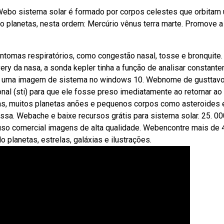
 Webo sistema solar é formado por corpos celestes que orbitam
to planetas, nesta ordem: Mercúrio vênus terra marte. Promove a
sintomas respiratórios, como congestão nasal, tosse e bronquite.
y da nasa, a sonda kepler tinha a função de analisar constant
ando uma imagem de sistema no windows 10. Webnome de gusttavo
onal (sti) para que ele fosse preso imediatamente ao retornar ao 
tas, muitos planetas anões e pequenos corpos como asteroides 
ossa. Webache e baixe recursos grátis para sistema solar. 25. 0
a uso comercial imagens de alta qualidade. Webencontre mais de 
o planetas, estrelas, galáxias e ilustrações.