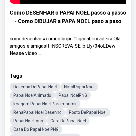
Como DESENHAR o PAPAI NOEL passo a passo
- Como DIBUJAR a PAPA NOEL paso a paso
comodesenhar #comodibujar #ligadabrincadeira Olá
amigos e amigas!! INSCREVA-SE: bit.ly/34oLDew
Nesse vídeo ...
Tags
Desenho DePapai Noel
NatalPapai Noel
Papai NoelAnimado
Papai NoelPNG
Imagem Papai Noel ParaImprimir
RenaPapai Noel Desenho
Rosto DePapai Noel
Papai NoelLogo
Cara DePapai Noel
Casa Do Papai NoelPNG