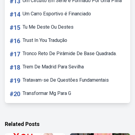
#13
Um Circuito Em Serie é Formado Por Uma Pilha
#14
Um Carro Esportivo é Financiado
#15
Tu Me Deste Ou Destes
#16
Trust In You Tradução
#17
Tronco Reto De Pirâmide De Base Quadrada.
#18
Trem De Madrid Para Sevilha
#19
Tratavam-se De Questões Fundamentais
#20
Transformar Mg Para G
Related Posts