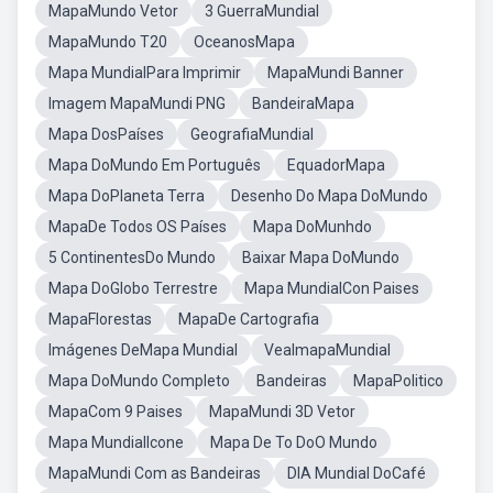
MapaMundo Vetor
3 GuerraMundial
MapaMundo T20
OceanosMapa
Mapa MundialPara Imprimir
MapaMundi Banner
Imagem MapaMundi PNG
BandeiraMapa
Mapa DosPaíses
GeografiaMundial
Mapa DoMundo Em Português
EquadorMapa
Mapa DoPlaneta Terra
Desenho Do Mapa DoMundo
MapaDe Todos OS Países
Mapa DoMunhdo
5 ContinentesDo Mundo
Baixar Mapa DoMundo
Mapa DoGlobo Terrestre
Mapa MundialCon Paises
MapaFlorestas
MapaDe Cartografia
Imágenes DeMapa Mundial
VealmapaMundial
Mapa DoMundo Completo
Bandeiras
MapaPolitico
MapaCom 9 Paises
MapaMundi 3D Vetor
Mapa MundialIcone
Mapa De To DoO Mundo
MapaMundi Com as Bandeiras
DIA Mundial DoCafé