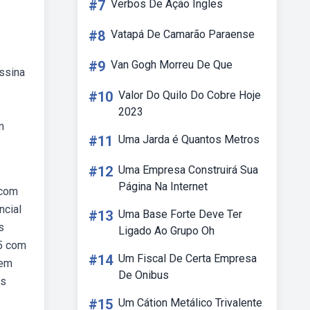
#7
Verbos De Ação Ingles
#8
Vatapá De Camarão Paraense
#9
Van Gogh Morreu De Que
assina
#10
Valor Do Quilo Do Cobre Hoje
2023
m
#11
Uma Jarda é Quantos Metros
#12
Uma Empresa Construirá Sua
Página Na Internet
bcom
ncial
#13
Uma Base Forte Deve Ter
s
Ligado Ao Grupo Oh
 5 com
#14
Um Fiscal De Certa Empresa
 em
De Onibus
os
#15
Um Cátion Metálico Trivalente