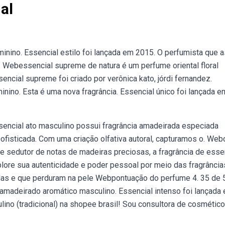
al
minino. Essencial estilo foi lançada em 2015. O perfumista que 
:. Webessencial supreme de natura é um perfume oriental floral
ncial supreme foi criado por verônica kato, jórdi fernandez.
nino. Esta é uma nova fragrância. Essencial único foi lançada e
ssencial ato masculino possui fragrância amadeirada especiada
ofisticada. Com uma criação olfativa autoral, capturamos o. We
e sedutor de notas de madeiras preciosas, a fragrância de esse
lore sua autenticidade e poder pessoal por meio das fragrância
radas e que perduram na pele Webpontuação do perfume 4. 35 de
 amadeirado aromático masculino. Essencial intenso foi lançada
no (tradicional) na shopee brasil! Sou consultora de cosmétic