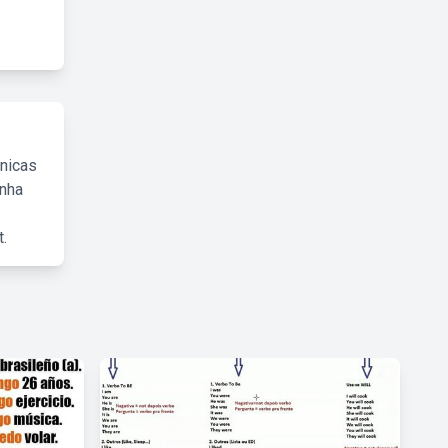
cnicas
inha
.