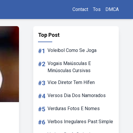
Contact
Tos
DMCA
Top Post
#1
Voleibol Como Se Joga
#2
Vogais Maiúsculas E
Minúsculas Cursivas
#3
Vice Diretor Tem Hífen
#4
Versos Dia Dos Namorados
#5
Verduras Fotos E Nomes
#6
Verbos Irregulares Past Simple