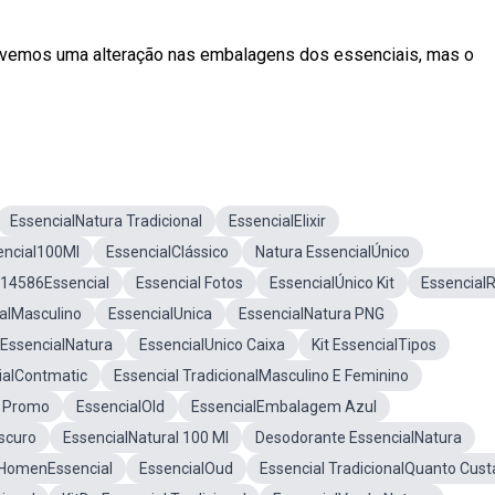
 Tivemos uma alteração nas embalagens dos essenciais, mas o
EssencialNatura Tradicional
EssencialElixir
encial100Ml
EssencialClássico
Natura EssencialÚnico
14586Essencial
Essencial Fotos
EssencialÚnico Kit
EssencialR
nalMasculino
EssencialUnica
EssencialNatura PNG
 EssencialNatura
EssencialUnico Caixa
Kit EssencialTipos
ialContmatic
Essencial TradicionalMasculino E Feminino
o Promo
EssencialOld
EssencialEmbalagem Azul
scuro
EssencialNatural 100 Ml
Desodorante EssencialNatura
HomenEssencial
EssencialOud
Essencial TradicionalQuanto Cust