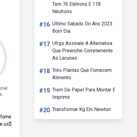
Tem 76 Elétrons E 118
Nêutrons
#16
Ultimo Sabado Do Ano 2023
Bom Dia
#17
Ufrgs Assinale A Alternativa
Que Preenche Corretamente
As Lacunas
#18
Três Plantas Que Fornecem
Alimento
onal
#19
Trem De Papel Para Montar E
s
Imprimir
#20
Transformar Kg Em Newton
rfume
de us$