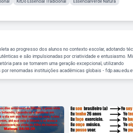
ional
KitDo Essencial Tradicional
EssencialVerde Natura
leta ao progresso dos alunos no contexto escolar, adotando té
tênticas e são impulsionadas por criatividade e entusiasmo. M
etória para se tornarem uma geração excepcional, utilizando
 por renomadas instituições acadêmicas globais - fdp.aau.edu.et