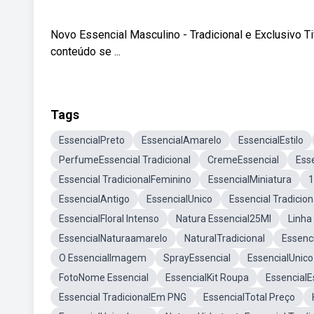
Novo Essencial Masculino - Tradicional e Exclusivo
conteúdo se ...
Tags
EssencialPreto
EssencialAmarelo
EssencialEstilo
PerfumeEssencial Tradicional
CremeEssencial
Ess
Essencial TradicionalFeminino
EssencialMiniatura
1
EssencialAntigo
EssencialUnico
Essencial Tradicio
EssencialFloral Intenso
Natura Essencial25Ml
Linha
EssencialNaturaamarelo
NaturalTradicional
Essenc
O EssencialImagem
SprayEssencial
EssencialUnic
FotoNome Essencial
EssencialKit Roupa
EssencialE
Essencial TradicionalEm PNG
EssencialTotal Preço