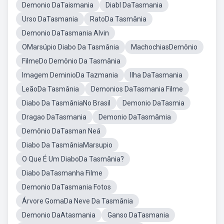
Demonio DaTaismania
Diabl DaTasmania
Urso DaTasmania
RatoDa Tasmânia
Demonio DaTasmania Alvin
OMarsúpio Diabo Da Tasmânia
MachochiasDemônio
FilmeDo Demônio Da Tasmânia
Imagem DeminioDa Tazmania
Ilha DaTasmania
LeãoDa Tasmânia
Demonios DaTasmania Filme
Diabo Da TasmâniaNo Brasil
Demonio DaTasmia
Dragao DaTasmania
Demonio DaTasmâmia
Demônio DaTasman Neá
Diabo Da TasmâniaMarsupio
O Que É Um DiaboDa Tasmânia?
Diabo DaTasmanha Filme
Demonio DaTasmania Fotos
Árvore GomaDa Neve Da Tasmânia
Demonio DaAtasmania
Ganso DaTasmania