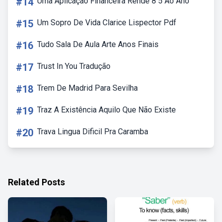
#14
Uma Aplicação Financeira Rende 8 5 Ao Ano
#15
Um Sopro De Vida Clarice Lispector Pdf
#16
Tudo Sala De Aula Arte Anos Finais
#17
Trust In You Tradução
#18
Trem De Madrid Para Sevilha
#19
Traz A Existência Aquilo Que Não Existe
#20
Trava Lingua Dificil Pra Caramba
Related Posts