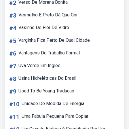
#2
Verso De Morena Bonita
#3
Vermelho E Preto Dá Que Cor
#4
Vasinho De Flor De Vidro
#5
Varginha Fica Perto De Qual Cidade
#6
Vantagens Do Trabalho Formal
#7
Uva Verde Em Ingles
#8
Usina Hidrelétricas Do Brasil
#9
Used To Be Young Traducao
#10
Unidade De Medida De Energia
#11
Uma Fabula Pequena Para Copiar
Um Circuito Eletrico é Constituido Por Um