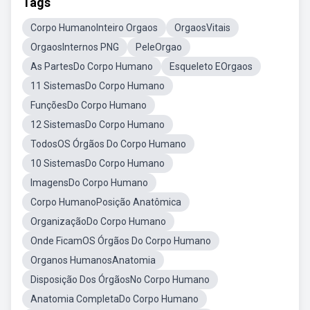
Tags
Corpo HumanoInteiro Orgaos
OrgaosVitais
OrgaosInternos PNG
PeleOrgao
As PartesDo Corpo Humano
Esqueleto EOrgaos
11 SistemasDo Corpo Humano
FunçõesDo Corpo Humano
12 SistemasDo Corpo Humano
TodosOS Órgãos Do Corpo Humano
10 SistemasDo Corpo Humano
ImagensDo Corpo Humano
Corpo HumanoPosição Anatômica
OrganizaçãoDo Corpo Humano
Onde FicamOS Órgãos Do Corpo Humano
Organos HumanosAnatomia
Disposição Dos ÓrgãosNo Corpo Humano
Anatomia CompletaDo Corpo Humano