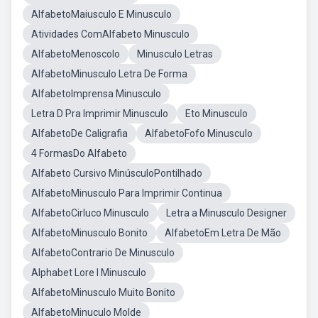
AlfabetoMaiusculo E Minusculo
Atividades ComAlfabeto Minusculo
AlfabetoMenoscolo
Minusculo Letras
AlfabetoMinusculo Letra De Forma
AlfabetoImprensa Minusculo
Letra D Pra Imprimir Minusculo
Eto Minusculo
AlfabetoDe Caligrafia
AlfabetoFofo Minusculo
4 FormasDo Alfabeto
Alfabeto Cursivo MinúsculoPontilhado
AlfabetoMinusculo Para Imprimir Continua
AlfabetoCirluco Minusculo
Letra a Minusculo Designer
AlfabetoMinusculo Bonito
AlfabetoEm Letra De Mão
AlfabetoContrario De Minusculo
Alphabet Lore I Minusculo
AlfabetoMinusculo Muito Bonito
AlfabetoMinuculo Molde