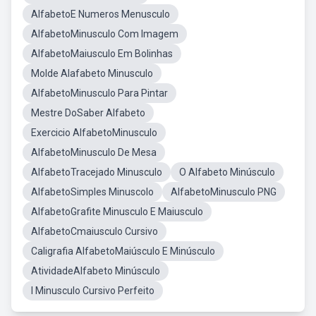
AlfabetoE Numeros Menusculo
AlfabetoMinusculo Com Imagem
AlfabetoMaiusculo Em Bolinhas
Molde Alafabeto Minusculo
AlfabetoMinusculo Para Pintar
Mestre DoSaber Alfabeto
Exercicio AlfabetoMinusculo
AlfabetoMinusculo De Mesa
AlfabetoTracejado Minusculo
O Alfabeto Minúsculo
AlfabetoSimples Minuscolo
AlfabetoMinusculo PNG
AlfabetoGrafite Minusculo E Maiusculo
AlfabetoCmaiusculo Cursivo
Caligrafia AlfabetoMaiúsculo E Minúsculo
AtividadeAlfabeto Minúsculo
I Minusculo Cursivo Perfeito