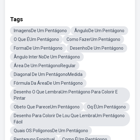
Tags
ImagensDe Um Pentágono
ÂnguloDe Um Pentágono
O Que ÉUm Pentágono
Como FazerUm Pentágono
FormaDe Um Pentágono
DesenhoDe Um Pentágono
Ângulo Inter NoDe Um Pentágono
Área De Um PentágonoRegular
Diagonal De Um PentágonoMedida
Fórmula Da ÁreaDe Um Pentágono
Desenho O Que LembraUm Pentágono Para Colorir E
Pintar
Obeto Que PareceUm Pentágono
Oq ÉUm Pentágono
Desenho Para Colorir De Lou Que LembraUm Pentágono
Fácil
Quais OS PolígonosDe Um Pentágono
Pentaguno Espiritual
Como ÉUm Pentágono