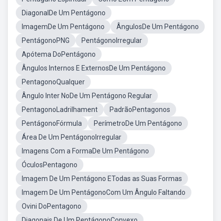
DiagonalDe Um Pentágono
ImagemDe Um Pentágono
ÂngulosDe Um Pentágono
PentágonoPNG
PentágonoIrregular
Apótema DoPentágono
Ângulos Internos E ExternosDe Um Pentágono
PentagonoQualquer
Ângulo Inter NoDe Um Pentágono Regular
PentagonoLadrilhament
PadrãoPentagonos
PentágonoFórmula
PerímetroDe Um Pentágono
Área De Um PentágonoIrregular
Imagens Com a FormaDe Um Pentágono
ÓculosPentagono
Imagem De Um Pentágono ETodas as Suas Formas
Imagem De Um PentágonoCom Um Ângulo Faltando
Ovini DoPentagono
Diagonais De Um PentágonoConvexo