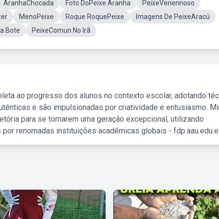
AranhaChocada
Foto DoPeixe Aranha
PeixeVenennoso
zer
MenoPeixe
Roque RoquePeixe
Imagens De PeixeAracú
ia Bote
PeixeComun No Irã
leta ao progresso dos alunos no contexto escolar, adotando té
tênticas e são impulsionadas por criatividade e entusiasmo. M
etória para se tornarem uma geração excepcional, utilizando
 por renomadas instituições acadêmicas globais - fdp.aau.edu.et