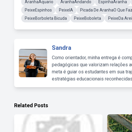
AranhaAquario
AranhaAndando
EspinhaAranha
PeixeEspinhos
PeixeIA
Picada De AranhaO Que Fa
PeixeBorboleta Bicuda
PeixeBoboleta
PeixeDa Are
Sandra
Como orientador, minha entrega é comp
pedagógicas que valorizam relações au
meta é guiar os estudantes em sua traj
estratégias educacionais reconhecidas
Related Posts