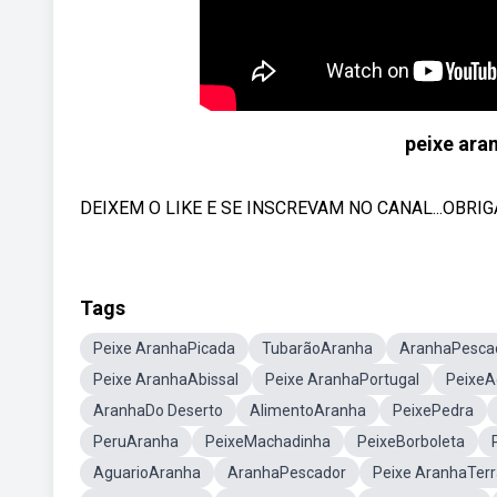
peixe ara
DEIXEM O LIKE E SE INSCREVAM NO CANAL...OBRIG
Tags
Peixe AranhaPicada
TubarãoAranha
AranhaPesca
Peixe AranhaAbissal
Peixe AranhaPortugal
PeixeA
AranhaDo Deserto
AlimentoAranha
PeixePedra
PeruAranha
PeixeMachadinha
PeixeBorboleta
AguarioAranha
AranhaPescador
Peixe AranhaTerr