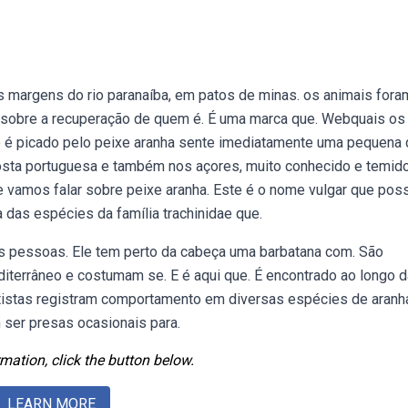
margens do rio paranaíba, em patos de minas. os animais fora
s sobre a recuperação de quem é. É uma marca que. Webquais os
e é picado pelo peixe aranha sente imediatamente uma pequena 
 costa portuguesa e também nos açores, muito conhecido e temid
 vamos falar sobre peixe aranha. Este é o nome vulgar que poss
ma das espécies da família trachinidae que.
s pessoas. Ele tem perto da cabeça uma barbatana com. São
editerrâneo e costumam se. E é aqui que. É encontrado ao longo 
tistas registram comportamento em diversas espécies de aranh
 ser presas ocasionais para.
mation, click the button below.
LEARN MORE