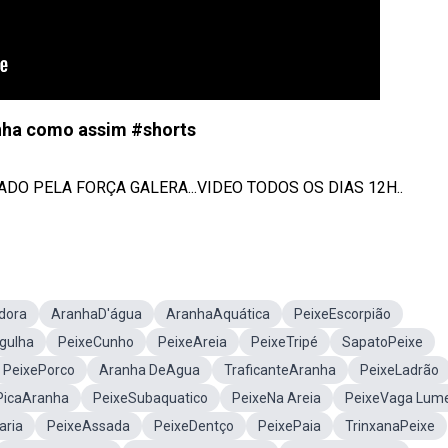
nha como assim #shorts
ADO PELA FORÇA GALERA...VIDEO TODOS OS DIAS 12H..
dora
AranhaD'água
AranhaAquática
PeixeEscorpião
gulha
PeixeCunho
PeixeAreia
PeixeTripé
SapatoPeixe
PeixePorco
Aranha DeAgua
TraficanteAranha
PeixeLadrão
PicaAranha
PeixeSubaquatico
PeixeNa Areia
PeixeVaga Lum
aria
PeixeAssada
PeixeDentço
PeixePaia
TrinxanaPeixe