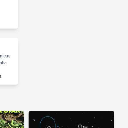
cnicas
inha
.