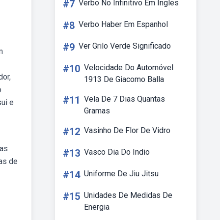
#7
Verbo No Infinitivo Em Ingles
#8
Verbo Haber Em Espanhol
#9
Ver Grilo Verde Significado
m
#10
Velocidade Do Automóvel
dor,
1913 De Giacomo Balla
o
#11
Vela De 7 Dias Quantas
ui e
Gramas
#12
Vasinho De Flor De Vidro
das
#13
Vasco Dia Do Indio
as de
#14
Uniforme De Jiu Jitsu
#15
Unidades De Medidas De
Energia