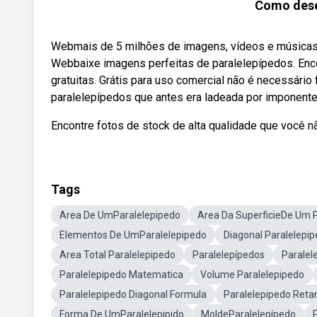
Como dese
Webmais de 5 milhões de imagens, vídeos e músicas 
Webbaixe imagens perfeitas de paralelepípedos. En
gratuitas. Grátis para uso comercial não é necessári
paralelepípedos que antes era ladeada por imponentes
Encontre fotos de stock de alta qualidade que você n
Tags
Area De UmParalelepipedo
Area Da SuperficieDe Um 
Elementos De UmParalelepipedo
Diagonal Paralelepi
Area Total Paralelepipedo
Paralelepípedos
Paralel
Paralelepipedo Matematica
Volume Paralelepipedo
Paralelepipedo Diagonal Formula
Paralelepipedo Reta
Forma De UmParalelepipido
MoldeParalelepípedo