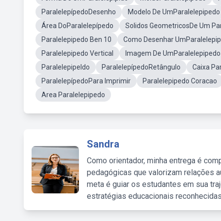
ParalelepípedoDesenho
Modelo De UmParalelepipedo
Área DoParalelepípedo
Solidos GeometricosDe Um Par
Paralelepipedo Ben 10
Como Desenhar UmParalelepipe
Paralelepipedo Vertical
Imagem De UmParalelepipedo 
Paralelepipeldo
ParalelepípedoRetângulo
Caixa Pa
ParalelepípedoPara Imprimir
Paralelepipedo Coracao
Area Paralelepipedo
Sandra
Como orientador, minha entrega é comp
pedagógicas que valorizam relações au
meta é guiar os estudantes em sua traj
estratégias educacionais reconhecidas