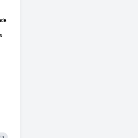
ade.
de
do