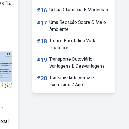
s e 12
#16
Unhas Classicas E Modernas
#17
Uma Redação Sobre O Meio
Ambiente
#18
Tronco Encefalico Vista
Posterior
#19
Transporte Dutoviário
Vantagens E Desvantagens
#20
Transitividade Verbal -
Exercícios 7 Ano
re
gonal