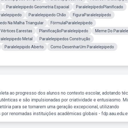
Paralelepipedo Geometria Espacial
ParalelepípedoPlanificado
alelepipedo
Paralelepipedo Chão
FiguraParalelepípedo
do Na Malha Triangular
FórmulaParalelepípedo
Vértices Earestas
PlanificaçãoParalelepípedo
Meme Do Paralele
ralelepipedo Metal
Paralelepipedos Construção
Paralelepipido Aberto
Como DesenharUm Paralelepipedo
leta ao progresso dos alunos no contexto escolar, adotando té
tênticas e são impulsionadas por criatividade e entusiasmo. M
etória para se tornarem uma geração excepcional, utilizando
 por renomadas instituições acadêmicas globais - fdp.aau.edu.et