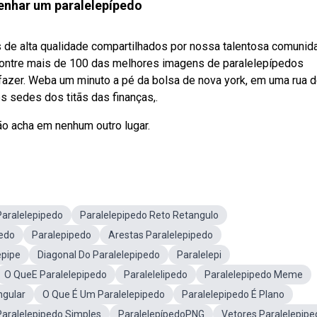
nhar um paralelepípedo
de alta qualidade compartilhados por nossa talentosa comunid
contre mais de 100 das melhores imagens de paralelepípedos
o fazer. Weba um minuto a pé da bolsa de nova york, em uma rua 
 sedes dos titãs das finanças,.
ão acha em nenhum outro lugar.
Paralelepipedo
Paralelepipedo Reto Retangulo
pedo
Paralepipedo
Arestas Paralelepipedo
epipe
Diagonal Do Paralelepipedo
Paralelepi
O QueE Paralelepipedo
Paralelelipedo
Paralelepipedo Meme
ngular
O Que É Um Paralelepipedo
Paralelepipedo É Plano
Paralelepipedo Simples
ParalelepípedoPNG
Vetores Paralelepipe