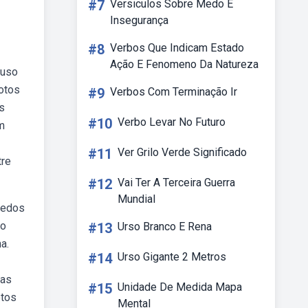
#7
Versiculos Sobre Medo E
Insegurança
#8
Verbos Que Indicam Estado
Ação E Fenomeno Da Natureza
 uso
otos
#9
Verbos Com Terminação Ir
s
#10
Verbo Levar No Futuro
m
#11
Ver Grilo Verde Significado
tre
#12
Vai Ter A Terceira Guerra
Mundial
pedos
to
#13
Urso Branco E Rena
a.
#14
Urso Gigante 2 Metros
las
#15
Unidade De Medida Mapa
otos
Mental