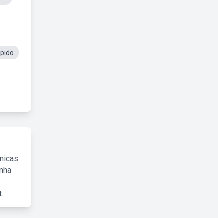
pido
cnicas
inha
.