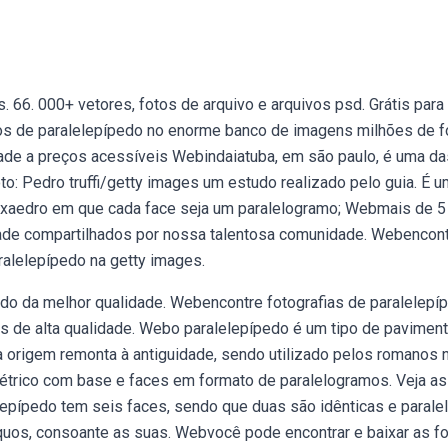
 66. 000+ vetores, fotos de arquivo e arquivos psd. Grátis para
os de paralelepípedo no enorme banco de imagens milhões de f
lidade a preços acessíveis Webindaiatuba, em são paulo, é uma da
to: Pedro truffi/getty images um estudo realizado pelo guia. É u
exaedro em que cada face seja um paralelogramo; Webmais de 5
dade compartilhados por nossa talentosa comunidade. Webencon
ralelepípedo na getty images.
do da melhor qualidade. Webencontre fotografias de paralelepí
ns de alta qualidade. Webo paralelepípedo é um tipo de pavimen
 origem remonta à antiguidade, sendo utilizado pelos romanos n
trico com base e faces em formato de paralelogramos. Veja as
lepípedo tem seis faces, sendo que duas são idênticas e parale
íquos, consoante as suas. Webvocê pode encontrar e baixar as f