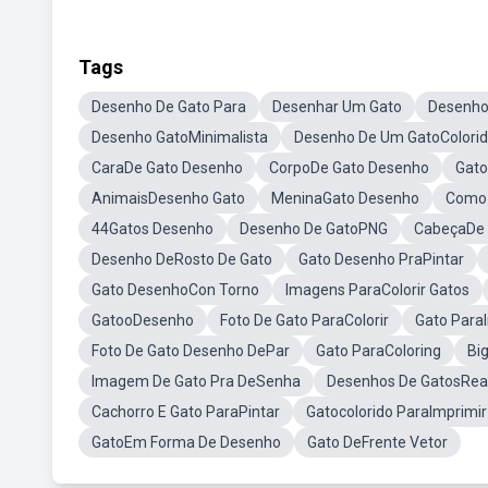
Tags
Desenho De Gato Para
Desenhar Um Gato
Desenho
Desenho GatoMinimalista
Desenho De Um GatoColori
CaraDe Gato Desenho
CorpoDe Gato Desenho
Gato
AnimaisDesenho Gato
MeninaGato Desenho
Como 
44Gatos Desenho
Desenho De GatoPNG
CabeçaDe 
Desenho DeRosto De Gato
Gato Desenho PraPintar
Gato DesenhoCon Torno
Imagens ParaColorir Gatos
GatooDesenho
Foto De Gato ParaColorir
Gato Para
Foto De Gato Desenho DePar
Gato ParaColoring
Bi
Imagem De Gato Pra DeSenha
Desenhos De GatosReal
Cachorro E Gato ParaPintar
Gatocolorido ParaImprimir
GatoEm Forma De Desenho
Gato DeFrente Vetor