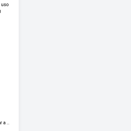
a uso
0
a ...