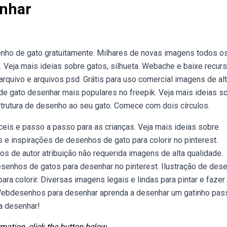
enhar
nho de gato gratuitamente. Milhares de novas imagens todos o
 Veja mais ideias sobre gatos, silhueta. Webache e baixe recur
 arquivo e arquivos psd. Grátis para uso comercial imagens de al
de gato desenhar mais populares no freepik. Veja mais ideias s
trutura de desenho ao seu gato. Comece com dois círculos.
is e passo a passo para as crianças. Veja mais ideias sobre
e inspirações de desenhos de gato para colorir no pinterest.
 de autor atribuição não requerida imagens de alta qualidade.
senhos de gatos para desenhar no pinterest. Ilustração de des
a colorir. Diversas imagens legais e lindas para pintar e fazer
. Webdesenhos para desenhar aprenda a desenhar um gatinho pas
a desenhar!
mation, click the button below.