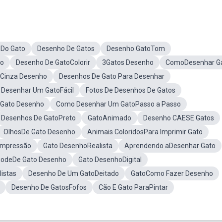
Do Gato
Desenho De Gatos
Desenho GatoTom
do
Desenho De GatoColorir
3Gatos Desenho
ComoDesenhar G
Cinza Desenho
Desenhos De Gato Para Desenhar
Desenhar Um GatoFácil
Fotos De Desenhos De Gatos
Gato Desenho
Como Desenhar Um GatoPasso a Passo
Desenhos De GatoPreto
GatoAnimado
Desenho CAESE Gatos
OlhosDe Gato Desenho
Animais ColoridosPara Imprimir Gato
Impressão
Gato DesenhoRealista
Aprendendo aDesenhar Gato
godeDe Gato Desenho
Gato DesenhoDigital
istas
Desenho De Um GatoDeitado
GatoComo Fazer Desenho
Desenho De GatosFofos
Cão E Gato ParaPintar