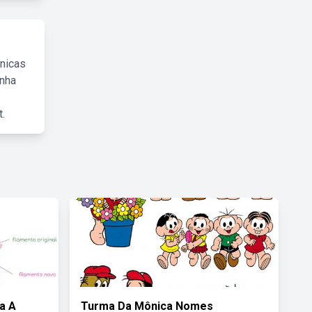
cnicas
inha
.
a A
Turma Da Mônica Nomes