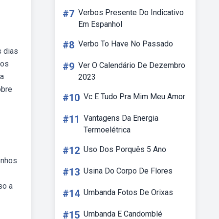
#7
Verbos Presente Do Indicativo
Em Espanhol
#8
Verbo To Have No Passado
s dias
sos
#9
Ver O Calendário De Dezembro
ta
2023
obre
#10
Vc E Tudo Pra Mim Meu Amor
#11
Vantagens Da Energia
Termoelétrica
#12
Uso Dos Porquês 5 Ano
enhos
#13
Usina Do Corpo De Flores
so a
#14
Umbanda Fotos De Orixas
#15
Umbanda E Candomblé