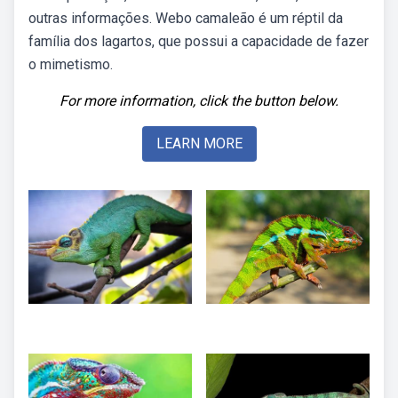
outras informações. Webo camaleão é um réptil da
família dos lagartos, que possui a capacidade de fazer
o mimetismo.
For more information, click the button below.
LEARN MORE