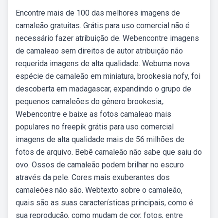
Encontre mais de 100 das melhores imagens de
camaleão gratuitas. Grátis para uso comercial não é
necessário fazer atribuição de. Webencontre imagens
de camaleao sem direitos de autor atribuição não
requerida imagens de alta qualidade. Webuma nova
espécie de camaleão em miniatura, brookesia nofy, foi
descoberta em madagascar, expandindo o grupo de
pequenos camaleões do gênero brookesia,.
Webencontre e baixe as fotos camaleao mais
populares no freepik grátis para uso comercial
imagens de alta qualidade mais de 56 milhões de
fotos de arquivo. Bebê camaleão não sabe que saiu do
ovo. Ossos de camaleão podem brilhar no escuro
através da pele. Cores mais exuberantes dos
camaleões não são. Webtexto sobre o camaleão,
quais são as suas características principais, como é
sua reprodução, como mudam de cor, fotos, entre