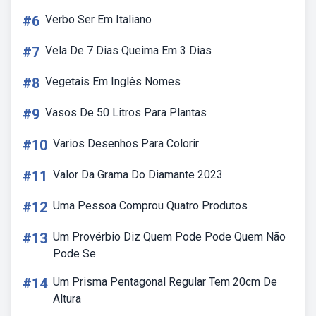
#6
Verbo Ser Em Italiano
#7
Vela De 7 Dias Queima Em 3 Dias
#8
Vegetais Em Inglês Nomes
#9
Vasos De 50 Litros Para Plantas
#10
Varios Desenhos Para Colorir
#11
Valor Da Grama Do Diamante 2023
#12
Uma Pessoa Comprou Quatro Produtos
#13
Um Provérbio Diz Quem Pode Pode Quem Não
Pode Se
#14
Um Prisma Pentagonal Regular Tem 20cm De
Altura