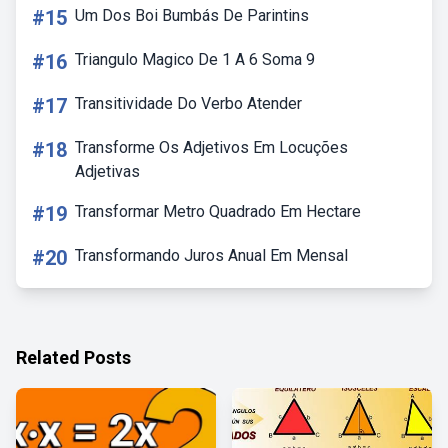
#15
Um Dos Boi Bumbás De Parintins
#16
Triangulo Magico De 1 A 6 Soma 9
#17
Transitividade Do Verbo Atender
#18
Transforme Os Adjetivos Em Locuções
Adjetivas
#19
Transformar Metro Quadrado Em Hectare
#20
Transformando Juros Anual Em Mensal
Related Posts