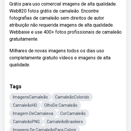
Grátis para uso comercial imagens de alta qualidade.
Web820 fotos grátis de camaleão. Encontre
fotografias de camaleão sem direitos de autor
atribuição não requerida imagens de alta qualidade.
Webbaixe e use 400+ fotos profissionais de camaleão
gratuitamente.
Milhares de novas imagens todos os dias uso
completamente gratuito vídeos e imagens de alta
qualidade.
Tags
ImagensCamaleão
CamaleãoColorido
CamaleãoHD
OlhoDe Camaleão
Imagem DeCamaleoa
CorCamaleão
CamaleãoPNG
CamaleãoBrasileiro
Imagens De CamaleãoPara Colorir