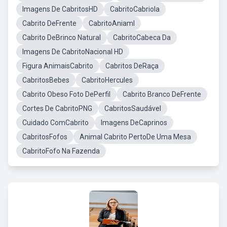
Imagens De CabritosHD
CabritoCabriola
Cabrito DeFrente
CabritoAniaml
Cabrito DeBrinco Natural
CabritoCabeca Da
Imagens De CabritoNacional HD
Figura AnimaisCabrito
Cabritos DeRaça
CabritosBebes
CabritoHercules
Cabrito Obeso Foto DePerfil
Cabrito Branco DeFrente
Cortes De CabritoPNG
CabritosSaudável
Cuidado ComCabrito
Imagens DeCaprinos
CabritosFofos
Animal Cabrito PertoDe Uma Mesa
CabritoFofo Na Fazenda