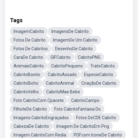
Tags
ImagemCabrito
ImagensDe Cabrito
Fotos De Cabrito
ImagemDe Um Cabrito
Fotos De Cabritos
DesenhoDe Cabrito
CaraDe Cabrito
GIFCabrito
CabritoPNG
AnimaisCabrito
CabritoPequeno
TratoCabrito
CabritoBonito
CabritoAssado
EspecieCabrito
CabritoBicho
CabritoAnimal
CriaçãoDe Cabrito
CabritoVelho
CabritoMae Bebe
Foto CabritoCom Cpacete
CabritoCampo
FilhoteDe Cabrito
Foto CabritoFantasia Do
Imagens CabritoEngraçados
Fotos DeCDE Cabrito
CabezaDe Cabrito
Imagem De CabritoEm Png
Imagem CabritoCom Redia
PDF.com IconeDe Cabrito