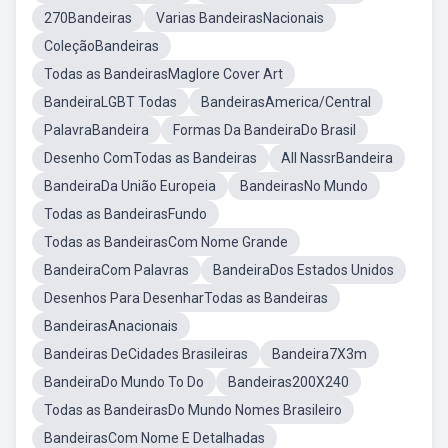
270Bandeiras
Varias BandeirasNacionais
ColeçãoBandeiras
Todas as BandeirasMaglore Cover Art
BandeiraLGBT Todas
BandeirasAmerica/Central
PalavraBandeira
Formas Da BandeiraDo Brasil
Desenho ComTodas as Bandeiras
All NassrBandeira
BandeiraDa União Europeia
BandeirasNo Mundo
Todas as BandeirasFundo
Todas as BandeirasCom Nome Grande
BandeiraCom Palavras
BandeiraDos Estados Unidos
Desenhos Para DesenharTodas as Bandeiras
BandeirasAnacionais
Bandeiras DeCidades Brasileiras
Bandeira7X3m
BandeiraDo Mundo To Do
Bandeiras200X240
Todas as BandeirasDo Mundo Nomes Brasileiro
BandeirasCom Nome E Detalhadas