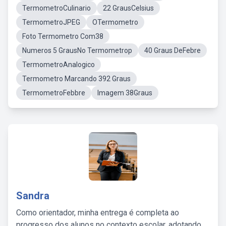
TermometroCulinario
22 GrausCelsius
TermometroJPEG
OTermometro
Foto Termometro Com38
Numeros 5 GrausNo Termometrop
40 Graus DeFebre
TermometroAnalogico
Termometro Marcando 392 Graus
TermometroFebbre
Imagem 38Graus
Sandra
Como orientador, minha entrega é completa ao
progresso dos alunos no contexto escolar, adotando