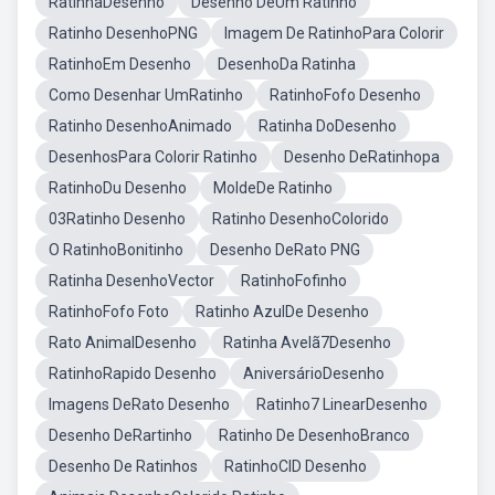
RatinhaDesenho
Desenho DeUm Ratinho
Ratinho DesenhoPNG
Imagem De RatinhoPara Colorir
RatinhoEm Desenho
DesenhoDa Ratinha
Como Desenhar UmRatinho
RatinhoFofo Desenho
Ratinho DesenhoAnimado
Ratinha DoDesenho
DesenhosPara Colorir Ratinho
Desenho DeRatinhopa
RatinhoDu Desenho
MoldeDe Ratinho
03Ratinho Desenho
Ratinho DesenhoColorido
O RatinhoBonitinho
Desenho DeRato PNG
Ratinha DesenhoVector
RatinhoFofinho
RatinhoFofo Foto
Ratinho AzulDe Desenho
Rato AnimalDesenho
Ratinha Avelã7Desenho
RatinhoRapido Desenho
AniversárioDesenho
Imagens DeRato Desenho
Ratinho7 LinearDesenho
Desenho DeRartinho
Ratinho De DesenhoBranco
Desenho De Ratinhos
RatinhoCID Desenho