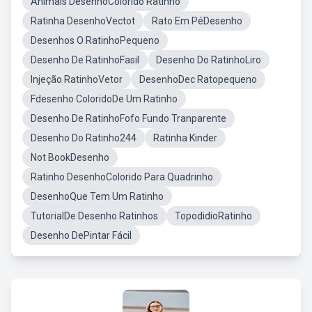
Animais DesenhoColorido Ratinho
Ratinha DesenhoVectot
Rato Em PéDesenho
Desenhos O RatinhoPequeno
Desenho De RatinhoFasil
Desenho Do RatinhoLiro
Injeção RatinhoVetor
DesenhoDec Ratopequeno
Fdesenho ColoridoDe Um Ratinho
Desenho De RatinhoFofo Fundo Tranparente
Desenho Do Ratinho244
Ratinha Kinder
Not BookDesenho
Ratinho DesenhoColorido Para Quadrinho
DesenhoQue Tem Um Ratinho
TutorialDe Desenho Ratinhos
TopodidioRatinho
Desenho DePintar Fácil