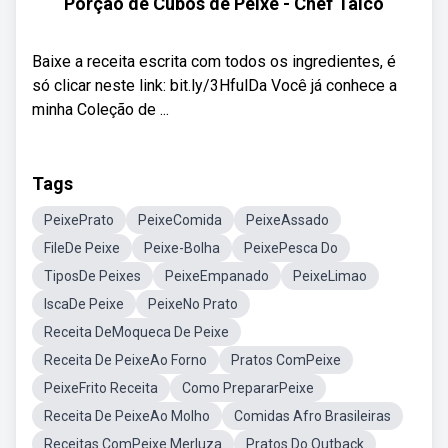
Porção de Cubos de Peixe - Chef Taico
Baixe a receita escrita com todos os ingredientes, é
só clicar neste link: bit.ly/3HfulDa Você já conhece a
minha Coleção de ...
Tags
PeixePrato
PeixeComida
PeixeAssado
FileDe Peixe
Peixe-Bolha
PeixePesca Do
TiposDe Peixes
PeixeEmpanado
PeixeLimao
IscaDe Peixe
PeixeNo Prato
Receita DeMoqueca De Peixe
Receita De PeixeAo Forno
Pratos ComPeixe
PeixeFrito Receita
Como PrepararPeixe
Receita De PeixeAo Molho
Comidas Afro Brasileiras
Receitas ComPeixe Merluza
Pratos Do Outback