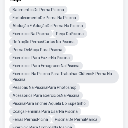
BatimentosDe Perna Piscina
FortalecimentoDe Perna Na Piscina
Abdução E AduçãoDe Perna Na Piscina
ExerciciosNa Piscina
Peça DaPiscina
Refração PernasCurtas Na Piscina
Perna DeMoça Para Piscina
Exercícios Para FazerNa Piscina
Exercicios Para EmagracerNa Piscina
Exercicios Na Piscina Para Trabalhar GlúteosE Perna Na
Piscina
Pessoas Na PiscinaPara Photoshop
Acessórios Para ExercíciosNa Piscina
PiscinaPara Encher Aquela Do Espetinho
Ccalça Feninina Para UsarNa Piscina
Ferias PernasPicina
Piscina De PernaManca
Exercício Para OmbrosNa Piscina