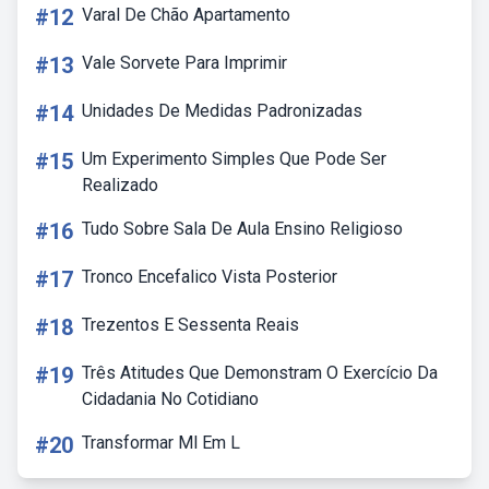
#12
Varal De Chão Apartamento
#13
Vale Sorvete Para Imprimir
#14
Unidades De Medidas Padronizadas
#15
Um Experimento Simples Que Pode Ser
Realizado
#16
Tudo Sobre Sala De Aula Ensino Religioso
#17
Tronco Encefalico Vista Posterior
#18
Trezentos E Sessenta Reais
#19
Três Atitudes Que Demonstram O Exercício Da
Cidadania No Cotidiano
#20
Transformar Ml Em L