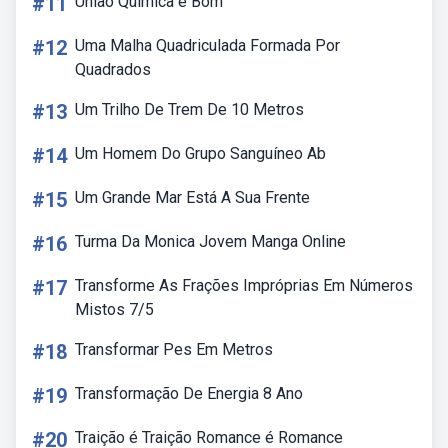
#11
Uniao Quimica é Bom
#12
Uma Malha Quadriculada Formada Por
Quadrados
#13
Um Trilho De Trem De 10 Metros
#14
Um Homem Do Grupo Sanguíneo Ab
#15
Um Grande Mar Está A Sua Frente
#16
Turma Da Monica Jovem Manga Online
#17
Transforme As Frações Impróprias Em Números
Mistos 7/5
#18
Transformar Pes Em Metros
#19
Transformação De Energia 8 Ano
#20
Traição é Traição Romance é Romance