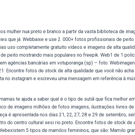
s mulher nua preto e branco a partir da vasta biblioteca de ima
es que já. Webbaixe e use 2. 000+ fotos profissionais de peito
ias uso completamente gratuito vídeos e imagens de alta quali
 de peito mostrando mais populares no freepik. Web1 de 1 políc
s em agências bancárias em votuporanga (sp) — foto: Webimage
1. Encontre fotos de stock de alta qualidade que você não ach
sita no instagram e escreveu uma mensagem em referência à mú
amas te ajuda a saber qual é o tipo de sutiã que fica melhor e
co de imagens milhões de fotos imagens, ilustrações livres de
eça é apresentada nos dias 21, 22, 27, 28 e 29 de setembro, se
o do centro cultural sesi rio preto. Encontre fotos de stock de a
 Webexistem 5 tipos de mamilos femininos, que são: Mamilo gra