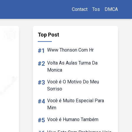
Contact
Tos
DMCA
Top Post
#1
Www Thonson Com Hr
#2
Volta As Aulas Turma Da
Monica
#3
Você é O Motivo Do Meu
Sorriso
#4
Você é Muito Especial Para
Mim
#5
Você é Humano Também