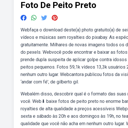
Foto De Peito Preto
Webfaça o download deste(a) photo gratuito(a) de seio
vídeos e músicas sem royalties do pixabay. As espéci
gratuitamente. Milhares de novas imagens todos os d
do pexels. Webvocê pode encontrar e baixar as fotos
prende dupla suspeita de aplicar golpe contra idoso
peitos pequenos. Fotos 59,1k vídeos 13,3k usuários 2
nenhum outro lugar. Webcantora publicou fotos da vi
‘andar com fé', de gilberto gil.
Webalém disso, descobrir qual é o formato das suas m
você. Web⬇ baixe fotos de peito preto no enorme ban
royalties de alta qualidade a preços acessíveis Webp
sexta e sábado às 20h e aos domingos às 19h, no teatr
qualidade que você não acha em nenhum outro lugar.