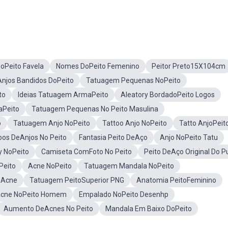
oPeito Favela
Nomes DoPeito Femenino
Peitor Preto15X104cm
Anjos Bandidos DoPeito
Tatuagem Pequenas NoPeito
to
Ideias Tatuagem ArmaPeito
Aleatory BordadoPeito Logos
aPeito
Tatuagem Pequenas No Peito Masulina
o
Tatuagem Anjo NoPeito
Tattoo Anjo NoPeito
Tatto AnjoPeit
oos DeAnjos No Peito
Fantasia Peito DeAço
Anjo NoPeito Tatu
 NoPeito
Camiseta ComFoto No Peito
Peito DeAço Original Do P
Peito
Acne NoPeito
Tatuagem Mandala NoPeito
 Acne
Tatuagem PeitoSuperior PNG
Anatomia PeitoFeminino
cne NoPeito Homem
Empalado NoPeito Desenhp
Aumento DeAcnes No Peito
Mandala Em Baixo DoPeito