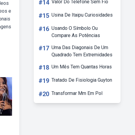
#14
Valor Do Telefone Sem Fio
ídeos
eos e
#15
Usina De Itaipu Curiosidades
onais
magens
#16
Usando O Símbolo Ou
Compare As Potências
#17
Uma Das Diagonais De Um
Quadrado Tem Extremidades
#18
Um Mês Tem Quantas Horas
#19
Tratado De Fisiologia Guyton
#20
Transformar Mm Em Pol