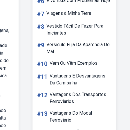
#6
Vivo Esta Com Problemas Hoje
#7
Viagens à Minha Terra
#8
Vestido Fácil De Fazer Para
gens,
Iniciantes
#9
Versiculo Fuja Da Aparencia Do
dade
Mal
ia
ns de
#10
Vem Ou Vêm Exemplos
a em
sica
#11
Vantagens E Desvantagens
Da Camisinha
#12
Vantagens Dos Transportes
m
Ferroviarios
ndo
#13
Vantagens Do Modal
lta
Ferroviario
nde