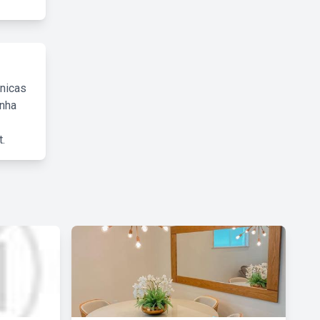
cnicas
inha
.