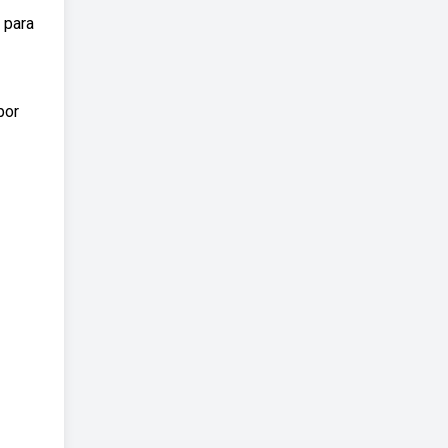
 para
por