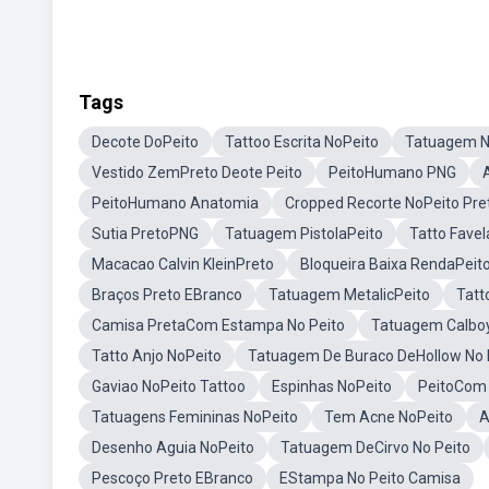
Tags
Decote DoPeito
Tattoo Escrita NoPeito
Tatuagem N
Vestido ZemPreto Deote Peito
PeitoHumano PNG
PeitoHumano Anatomia
Cropped Recorte NoPeito Pre
Sutia PretoPNG
Tatuagem PistolaPeito
Tatto Favel
Macacao Calvin KleinPreto
Bloqueira Baixa RendaPeit
Braços Preto EBranco
Tatuagem MetalicPeito
Tatt
Camisa PretaCom Estampa No Peito
Tatuagem Calboy
Tatto Anjo NoPeito
Tatuagem De Buraco DeHollow No 
Gaviao NoPeito Tattoo
Espinhas NoPeito
PeitoCom
Tatuagens Femininas NoPeito
Tem Acne NoPeito
A
Desenho Aguia NoPeito
Tatuagem DeCirvo No Peito
Pescoço Preto EBranco
EStampa No Peito Camisa