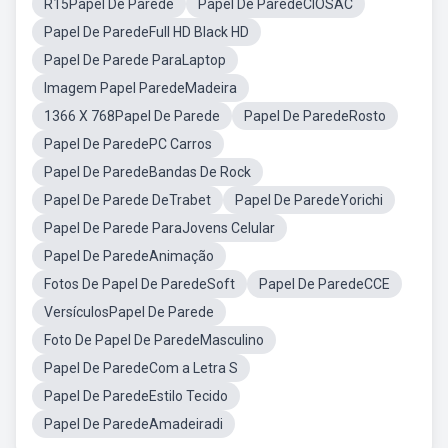
R15Papel De Parede
Papel De ParedeCIOSAC
Papel De ParedeFull HD Black HD
Papel De Parede ParaLaptop
Imagem Papel ParedeMadeira
1366 X 768Papel De Parede
Papel De ParedeRosto
Papel De ParedePC Carros
Papel De ParedeBandas De Rock
Papel De Parede DeTrabet
Papel De ParedeYorichi
Papel De Parede ParaJovens Celular
Papel De ParedeAnimação
Fotos De Papel De ParedeSoft
Papel De ParedeCCE
VersículosPapel De Parede
Foto De Papel De ParedeMasculino
Papel De ParedeCom a Letra S
Papel De ParedeEstilo Tecido
Papel De ParedeAmadeiradi