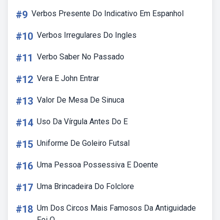
#9
Verbos Presente Do Indicativo Em Espanhol
#10
Verbos Irregulares Do Ingles
#11
Verbo Saber No Passado
#12
Vera E John Entrar
#13
Valor De Mesa De Sinuca
#14
Uso Da Vírgula Antes Do E
#15
Uniforme De Goleiro Futsal
#16
Uma Pessoa Possessiva E Doente
#17
Uma Brincadeira Do Folclore
#18
Um Dos Circos Mais Famosos Da Antiguidade
Foi O