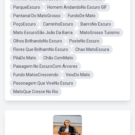
ParqueEscuro
Homem AndandoNo Escuro GIF
Pantanal Do MatoGrosso
FundoDe Mato
PoçoEscuro
CaminhoEscuro
BairroNo Escuro
Mato EscuroSão João Da Barra
MatoGrosso Turismo
Olhos BrilhandoNo Escuro
PosteNo Escuro
Flores Que BrilhamNo Escuro
Chao MatoEscura
PilaDo Mato
Chão ComMato
Paisagem No EscuroCom Árvores
Fundo MatosCrescendo
VeioDo Mato
Pesonagem Que ViveNo Escuro
MatoQue Cresce No Rio