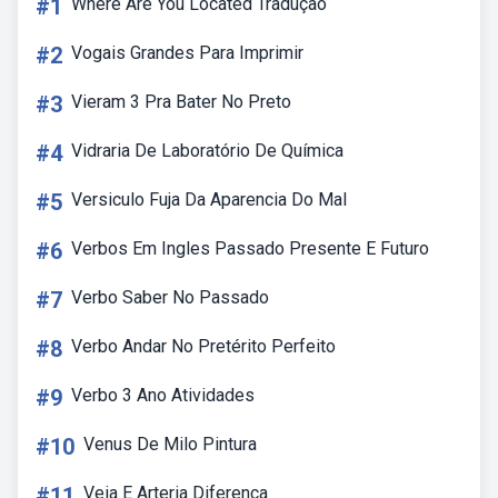
#1
Where Are You Located Tradução
#2
Vogais Grandes Para Imprimir
#3
Vieram 3 Pra Bater No Preto
#4
Vidraria De Laboratório De Química
#5
Versiculo Fuja Da Aparencia Do Mal
#6
Verbos Em Ingles Passado Presente E Futuro
#7
Verbo Saber No Passado
#8
Verbo Andar No Pretérito Perfeito
#9
Verbo 3 Ano Atividades
#10
Venus De Milo Pintura
#11
Veia E Arteria Diferença