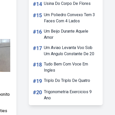
#14
Usina Do Corpo De Flores
#15
Um Poliedro Convexo Tem 3
Faces Com 4 Lados
#16
Um Beijo Durante Aquele
Amor
#17
Um Aviao Levanta Voo Sob
Um Angulo Constante De 20
#18
Tudo Bem Com Voce Em
Ingles
#19
Triplo Do Triplo De Quatro
#20
Trigonometria Exercicios 9
bonito
Ano
ties