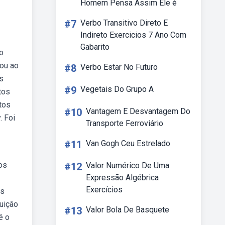
Homem Pensa Assim Ele é
#7
Verbo Transitivo Direto E
Indireto Exercicios 7 Ano Com
Gabarito
o
ou ao
#8
Verbo Estar No Futuro
s
#9
Vegetais Do Grupo A
tos
tos
#10
Vantagem E Desvantagem Do
. Foi
Transporte Ferroviário
#11
Van Gogh Ceu Estrelado
os
#12
Valor Numérico De Uma
Expressão Algébrica
Exercícios
is
uição
#13
Valor Bola De Basquete
é o