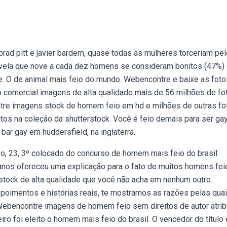
brad pitt e javier bardem, quase todas as mulheres torceriam pel
vela que nove a cada dez homens se consideram bonitos (47%) 
O de animal mais feio do mundo. Webencontre e baixe as foto
o comercial imagens de alta qualidade mais de 56 milhões de fo
ntre imagens stock de homem feio em hd e milhões de outras fo
eitos na coleção da shutterstock. Você é feio demais para ser gay
ar gay em huddersfield, na inglaterra.
o, 23, 3º colocado do concurso de homem mais feio do brasil.
os ofereceu uma explicação para o fato de muitos homens fei
stock de alta qualidade que você não acha em nenhum outro.
oimentos e histórias reais, te mostramos as razões pelas qua
Webencontre imagens de homem feio sem direitos de autor atrib
o foi eleito o homem mais feio do brasil. O vencedor do título 