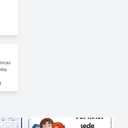
cnicas
inha
.