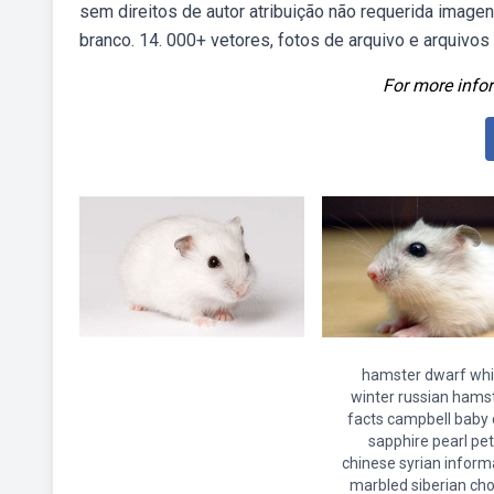
sem direitos de autor atribuição não requerida image
branco. 14. 000+ vetores, fotos de arquivo e arquivos
For more infor
hamster dwarf whi
winter russian hams
facts campbell baby 
sapphire pearl pe
chinese syrian inform
marbled siberian ch