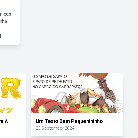
cnicas
inha
.
om A
Um Texto Bem Pequenininho
25 September 2024