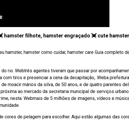
 hamster filhote, hamster engraçado 💓 cute hamste
eu hamster, hamster como cuidar, hamster care Guia completo d
de do rio. Webtrês agentes tiveram que passar por acompanhame
a com tiros e presenciar a cena da decapitação,. Weba prefeitur
 de moacir mários da silva, de 50 anos, e de quatro parentes de
a próxima ao mercado da secretaria municipal de serviços urban
crime, nesta. Webmais de 5 milhões de imagens, vídeos e músic
omunidade.
e cores de pelagem para escolher. Aqui estão algumas das cor