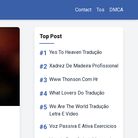
Contact
Tos
DMCA
Top Post
#1
Yes To Heaven Tradução
#2
Xadrez De Madeira Profissional
#3
Www Thonson Com Hr
#4
What Lovers Do Tradução
#5
We Are The World Tradução
Letra E Video
#6
Voz Passiva E Ativa Exercicios