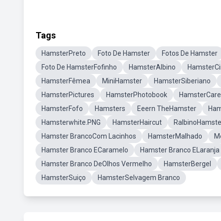
Tags
HamsterPreto
Foto De Hamster
Fotos De Hamster
Foto De HamsterFofinho
HamsterAlbino
HamsterC
HamsterFêmea
MiniHamster
HamsterSiberiano
HamsterPictures
HamsterPhotobook
HamsterCare
HamsterFofo
Hamsters
Eeern TheHamster
Ham
Hamsterwhite.PNG
HamsterHaircut
RalbinoHamste
Hamster BrancoCom Lacinhos
HamsterMalhado
M
Hamster Branco ECaramelo
Hamster Branco ELaranja
Hamster Branco DeOlhos Vermelho
HamsterBergel
HamsterSuiço
HamsterSelvagem Branco