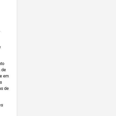
r
e
nto
a de
le em
os
as de
es