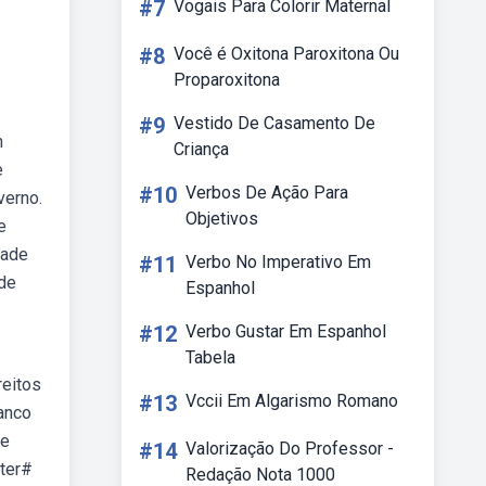
#7
Vogais Para Colorir Maternal
#8
Você é Oxitona Paroxitona Ou
Proparoxitona
#9
Vestido De Casamento De
m
Criança
e
#10
Verbos De Ação Para
verno.
Objetivos
e
dade
#11
Verbo No Imperativo Em
 de
Espanhol
#12
Verbo Gustar Em Espanhol
Tabela
reitos
#13
Vccii Em Algarismo Romano
ranco
re
#14
Valorização Do Professor -
ster#
Redação Nota 1000