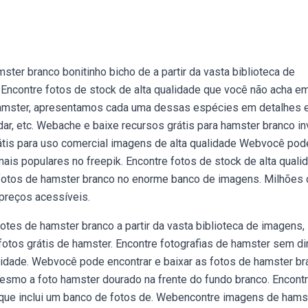
ter branco bonitinho bicho de a partir da vasta biblioteca de
 Encontre fotos de stock de alta qualidade que você não acha e
 hamster, apresentamos cada uma dessas espécies em detalhes 
r, etc. Webache e baixe recursos grátis para hamster branco in
rátis para uso comercial imagens de alta qualidade Webvocê pod
ais populares no freepik. Encontre fotos de stock de alta quali
fotos de hamster branco no enorme banco de imagens. Milhões
 preços acessíveis.
otes de hamster branco a partir da vasta biblioteca de imagens,
otos grátis de hamster. Encontre fotografias de hamster sem di
alidade. Webvocê pode encontrar e baixar as fotos de hamster b
esmo a foto hamster dourado na frente do fundo branco. Encont
 que inclui um banco de fotos de. Webencontre imagens de ham