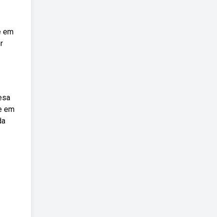
e em
r
esa
te em
da