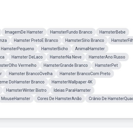
ImagemDe Hamster
HamsterFundo Branco
HamsterBebe
inza
Hamster PretoE Branco
HamsterSírio Branco
HamsterFil
HamsterPequeno
HamsterBicho
AnimalHamster
ca
Hamster DeLaco
HamsterNa Neve
HamsterAno Russo
sterOlho Vermelho
HamsterGrande Branco
HamsterPet
r
Hamster BrancoOvelha
Hamster BrancoCom Preto
eme DoHamster Branco
HamsterWallpaper 4K
HamsterWinter Bistro
Ideias ParaHamster
MouseHamster
Cores De HamsterAnão
Crânio De HamsterQua