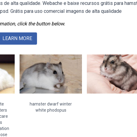
ns de alta qualidade. Webache e baixe recursos grátis para hams
 psd. Grátis para uso comercial imagens de alta qualidade
mation, click the button below.
LEARN MORE
te
hamster dwarf winter
ters
white phodopus
care
ts
ation
oose