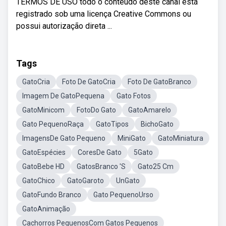
TERMOS DE USO todo o conteúdo deste canal está
registrado sob uma licença Creative Commons ou
possui autorização direta ...
Tags
GatoCria
Foto De GatoCria
Foto De GatoBranco
Imagem De GatoPequena
Gato Fotos
GatoMinicom
FotoDo Gato
GatoAmarelo
Gato PequenoRaça
GatoTipos
BichoGato
ImagensDe Gato Pequeno
MiniGato
GatoMiniatura
GatoEspécies
CoresDe Gato
5Gato
GatoBebe HD
GatosBranco 'S
Gato25 Cm
GatoChico
GatoGaroto
UnGato
GatoFundo Branco
Gato PequenoUrso
GatoAnimação
Cachorros PequenosCom Gatos Pequenos