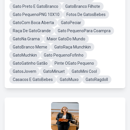
Gato Preto E GatoBranco
GatoBranco Filhote
Gato PequenoPNG 10X10
Fotos De GatosBebes
GatoCom Boca Aberta
GatoPeciar
Raça De GatoGrande
Gato PequenoPara Coampra
GatoNa Grama
Maior GatoDo Mundo
GatoBranco Meme
GatoRaça Munchkin
GatoMuchkin
Gato PequenoFofinho
GatoGatinho Gatão
Pinte OGato Pequeno
GatosJovem
GatoMinuet
GatoMini Cool
Casacos E GatoBebes
GatoMuxo
GatoRagdoll