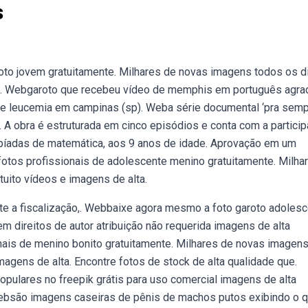
s
oto jovem gratuitamente. Milhares de novas imagens todos os d
ta. Webgaroto que recebeu vídeo de memphis em português agr
de leucemia em campinas (sp). Weba série documental ‘pra sem
. A obra é estruturada em cinco episódios e conta com a partici
píadas de matemática, aos 9 anos de idade. Aprovação em um
fotos profissionais de adolescente menino gratuitamente. Milha
uito vídeos e imagens de alta.
 a fiscalização,. Webbaixe agora mesmo a foto garoto adoles
 direitos de autor atribuição não requerida imagens de alta
nais de menino bonito gratuitamente. Milhares de novas imagen
agens de alta. Encontre fotos de stock de alta qualidade que.
pulares no freepik grátis para uso comercial imagens de alta
Websão imagens caseiras de pênis de machos putos exibindo o 