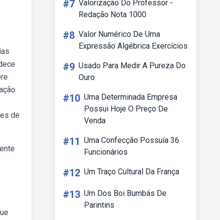
#7
Valorização Do Professor -
Redação Nota 1000
#8
Valor Numérico De Uma
Expressão Algébrica Exercícios
ias
adece
#9
Usado Para Medir A Pureza Do
pre
Ouro
pação
#10
Uma Determinada Empresa
Possui Hoje O Preço De
res de
Venda
#11
Uma Confecção Possuía 36
cente
Funcionários
#12
Um Traço Cultural Da França
s
#13
Um Dos Boi Bumbás De
Parintins
que