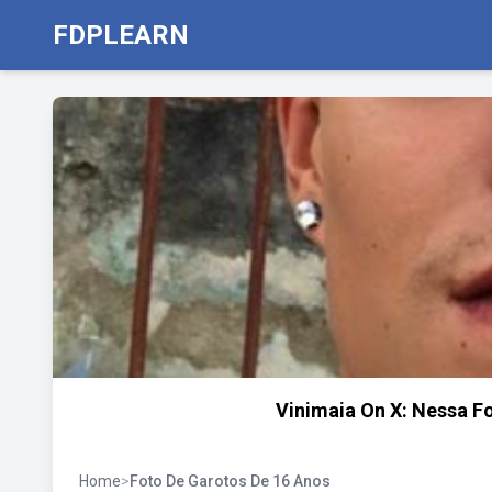
FDPLEARN
Vinimaia On X: Nessa F
Home
>
Foto De Garotos De 16 Anos