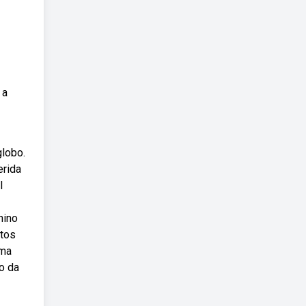
 a
globo.
erida
l
nino
otos
uma
o da