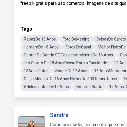
freepik grátis para uso comercial imagens de alta qu
Tags
RapazDe 16 Anos
Foto DeMenino
CoisasDe Garoto
HomemDe 16 Anos
Fotos DeCasal
Melhor FísicoDe
Cantor De Banda SE Casa.com MeninaDe 16 Anos
Gar
Um Garoto De 18 AnosPassa Para a Faculdade
12 Ano
13Anos Fotos
Shape De17 Anos
16 AnosMetaguar
Calça Menino De 16 Anos EMais De 300 Reais Remix
F
Adolescentes De15 Anos
Eduardo Surita
12 Anos 
Sandra
Como orientador, minha entrega é comp