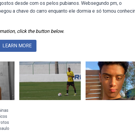
s gostos desde com os pelos pubianos. Websegundo pm, o
ho pegou a chave do carro enquanto ele dormia e só tomou conhec
mation, click the button below.
LEARN MORE
inas
icos
rotos
paulo