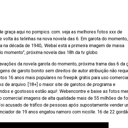
 graça aqui no pornpics. com. ️veja as melhores fotos xxx de
 volta às telinhas na nova novela das 6. Em garota do momento,
ainda na década de 1940,. Webaí está a primeira imagem de maisa
o momento”, próxima novela das 18h da tv globo.
 gravações da novela garota do momento, próxima trama das 6 da 
ens de garoto bonito sem direitos de autor atribuição não requ
tos 16 anos mais populares no freepik grátis para uso comercia
s de arquivo. [18+] o maior site de garotos de programa e
ndos e gostosos estão aqui!. Webencontre e baixe as fotos me
so comercial imagens de alta qualidade mais de 55 milhões de f
a foi acusado de tráfico de pessoas após supostamente vender 
enciador de 19 anos engatou namoro com nicolle. 16 de 22 gordã