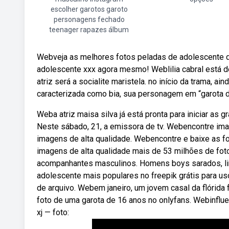
escolher garotos garoto
personagens fechado
teenager rapazes álbum
Webveja as melhores fotos peladas de adolescente de
adolescente xxx agora mesmo! Weblilia cabral está de
atriz será a socialite maristela. no início da trama, 
caracterizada como bia, sua personagem em “garota d
Weba atriz maisa silva já está pronta para iniciar as
Neste sábado, 21, a emissora de tv. Webencontre imag
imagens de alta qualidade. Webencontre e baixe as fo
imagens de alta qualidade mais de 53 milhões de foto
acompanhantes masculinos. Homens boys sarados, li
adolescente mais populares no freepik grátis para u
de arquivo. Webem janeiro, um jovem casal da flórid
foto de uma garota de 16 anos no onlyfans. Webinflu
xj — foto: