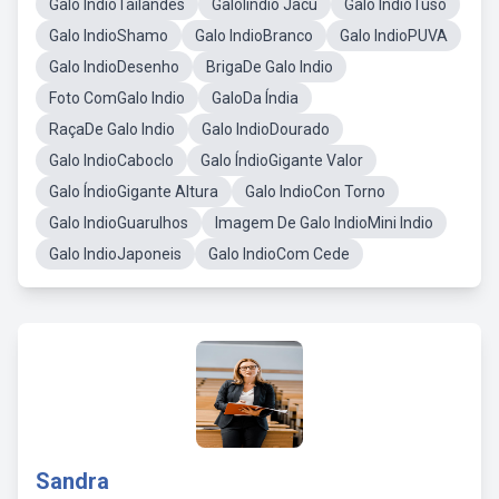
Galo ÍndioTailandês
GaloIindio Jacu
Galo IndioTuso
Galo IndioShamo
Galo IndioBranco
Galo IndioPUVA
Galo IndioDesenho
BrigaDe Galo Indio
Foto ComGalo Indio
GaloDa Índia
RaçaDe Galo Indio
Galo IndioDourado
Galo IndioCaboclo
Galo ÍndioGigante Valor
Galo ÍndioGigante Altura
Galo IndioCon Torno
Galo IndioGuarulhos
Imagem De Galo IndioMini Indio
Galo IndioJaponeis
Galo IndioCom Cede
Sandra