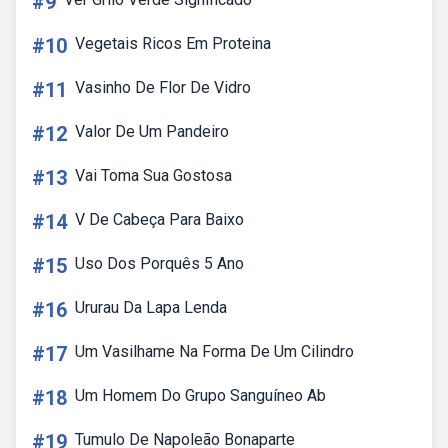
#9
#10
Vegetais Ricos Em Proteina
#11
Vasinho De Flor De Vidro
#12
Valor De Um Pandeiro
#13
Vai Toma Sua Gostosa
#14
V De Cabeça Para Baixo
#15
Uso Dos Porquês 5 Ano
#16
Ururau Da Lapa Lenda
#17
Um Vasilhame Na Forma De Um Cilindro
#18
Um Homem Do Grupo Sanguíneo Ab
#19
Tumulo De Napoleão Bonaparte