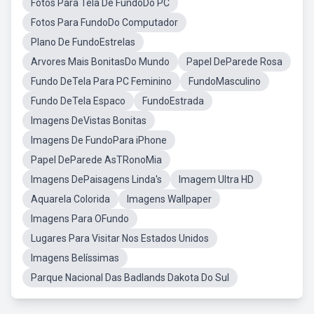
Fotos Para Tela De FundoDo PC
Fotos Para FundoDo Computador
Plano De FundoEstrelas
Arvores Mais BonitasDo Mundo
Papel DeParede Rosa
Fundo DeTela Para PC Feminino
FundoMasculino
Fundo DeTela Espaco
FundoEstrada
Imagens DeVistas Bonitas
Imagens De FundoPara iPhone
Papel DeParede AsTRonoMia
Imagens DePaisagens Linda's
Imagem Ultra HD
Aquarela Colorida
Imagens Wallpaper
Imagens Para OFundo
Lugares Para Visitar Nos Estados Unidos
Imagens Belíssimas
Parque Nacional Das Badlands Dakota Do Sul