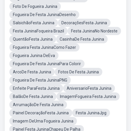
Foto De Fogueira Junina
Fogueira De Festa JuninaDesenho
SalsichãoFesta Junina
DecoraçõesFesta Junina
Festa JuninaFoqueira Brazil
Festa JuninaNo Nordeste
QuentãoFesta Junina
CasinhaDe Festa Junina
Fogueira Festa JuninaComo Fazer
Fogueira Junina DeEva
Fogueira De Festa JuninaPara Colorir
ArcoDe Festa Junina
Fotos De Festa Junina
Fogueira De Festa JuninaPNG
Enfeite ParaFesta Junina
AniversarioFesta Junina
BalãoDe Festa Junina
ImagemFogueira Festa Junina
ArrumaçãoDe Festa Junina
Painel DecoraçãoFesta Junina
Festa JuninaJpg
Imagem DeUma Fogueira Junina
Painel Festa JuninaChapeu De Palha