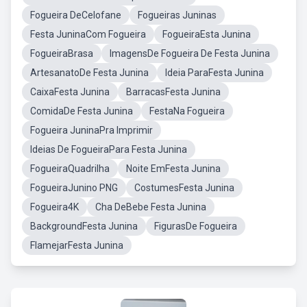
Fogueira DeCelofane
Fogueiras Juninas
Festa JuninaCom Fogueira
FogueiraEsta Junina
FogueiraBrasa
ImagensDe Fogueira De Festa Junina
ArtesanatoDe Festa Junina
Ideia ParaFesta Junina
CaixaFesta Junina
BarracasFesta Junina
ComidaDe Festa Junina
FestaNa Fogueira
Fogueira JuninaPra Imprimir
Ideias De FogueiraPara Festa Junina
FogueiraQuadrilha
Noite EmFesta Junina
FogueiraJunino PNG
CostumesFesta Junina
Fogueira4K
Cha DeBebe Festa Junina
BackgroundFesta Junina
FigurasDe Fogueira
FlamejarFesta Junina