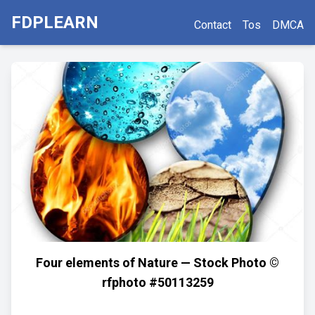
FDPLEARN
Contact
Tos
DMCA
Four elements of Nature — Stock Photo ©
rfphoto #50113259