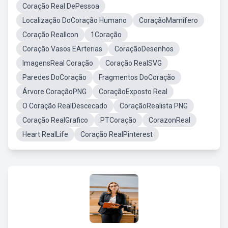
Coração Real DePessoa
Localização DoCoração Humano
CoraçãoMamífero
Coração RealIcon
1Coração
Coração Vasos EArterias
CoraçãoDesenhos
ImagensReal Coração
Coração RealSVG
Paredes DoCoração
Fragmentos DoCoração
Árvore CoraçãoPNG
CoraçãoExposto Real
O Coração RealDescecado
CoraçãoRealista PNG
Coração RealGrafico
PTCoração
CorazonReal
Heart RealLife
Coração RealPinterest