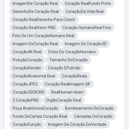
ImagemDe Coração Real
Coração RealFundo Preto
DesenhoDe Coração Real
CoraçãoDa Vida Real
Coração RealDesenho Para Colorir
Coração RealVetor PNG
Coração HumanoReal Foto
Foto De Um CoraçãoHumano Real
Imagem DoCoração Real
Imagem De Coração3D
Coração4K Real
Fotos Do CoraçãoHumano
PosiçãoCoração
Tamanho DoCoração
CoraçãoRender
Coração EPulmão
CoraçãoAnatomia Real
CoraçãoReais
CoraçãoJPEG
Coração RealImagem GIF
Coração300X300
RealHuman Heart
2 CoraçãoPNG
OrgãoCoração Real
Peça AnatômicaCoração
Bombeamento DoCoração
Fundo DeCartaz Coração Real
Camadas DoCoração
CoraçãoFunção
Imagem De Coração DeVerdade