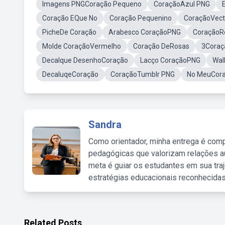
Imagens PNGCoração Pequeno
CoraçãoAzul PNG
Coração EQue No
Coração Pequenino
CoraçãoVect
PicheDe Coração
Arabesco CoraçãoPNG
CoraçãoR
Molde CoraçãoVermelho
Coração DeRosas
3Coraç
Decalque DesenhoCoração
Lacço CoraçãoPNG
Wal
DecaluqeCoração
CoraçãoTumblr PNG
No MeuCora
Sandra
Como orientador, minha entrega é comp
pedagógicas que valorizam relações au
meta é guiar os estudantes em sua traj
estratégias educacionais reconhecidas
Related Posts