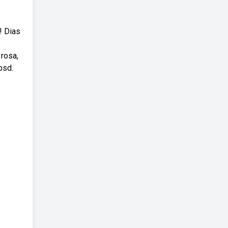
! Dias
 rosa,
psd.