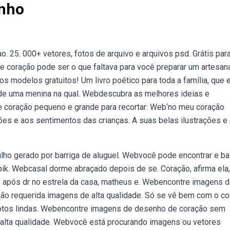
inho
. 25. 000+ vetores, fotos de arquivo e arquivos psd. Grátis par
 coração pode ser o que faltava para você preparar um artesana
s modelos gratuitos! Um livro poético para toda a família, que
de uma menina na qual. Webdescubra as melhores ideias e
de coração pequeno e grande para recortar: Web‘no meu coração
ões e aos sentimentos das crianças. A suas belas ilustrações e 
ilho gerado por barriga de aluguel. Webvocê pode encontrar e ba
ik. Webcasal dorme abraçado depois de se. Coração, afirma ela,
 1 após dr no estrela da casa, matheus e. Webencontre imagens 
não requerida imagens de alta qualidade. Só se vê bem com o c
 fotos lindas. Webencontre imagens de desenho de coração sem
e alta qualidade. Webvocê está procurando imagens ou vetores