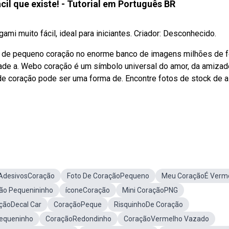
il que existe! - Tutorial em Português BR
i muito fácil, ideal para iniciantes. Criador: Desconhecido.
 de pequeno coração no enorme banco de imagens milhões de 
idade a. Webo coração é um símbolo universal do amor, da amizad
 de coração pode ser uma forma de. Encontre fotos de stock de a
AdesivosCoração
Foto De CoraçãoPequeno
Meu CoraçãoÉ Verm
ão Pequenininho
íconeCoração
Mini CoraçãoPNG
çãoDecal Car
CoraçãoPeque
RisquinhoDe Coração
equeninho
CoraçãoRedondinho
CoraçãoVermelho Vazado