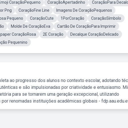
Emoji CoraçãoPequeno
CoraçãoApertadinho
CoraçãoPara Decal
or Png
CoraçãoFine Line
Imagens De CoraçãoPequenos
osa Pequeno
CoraçãoCute
1PorCoração
CoraçãoSímbolo
ão
Molde De CoraçãoEva
Cartão De CoraçãoPara Imprimir
lpaper CoraçãoRosa
2E Coração
Decalque CoraçãoDelicado
ção Pequenino
leta ao progresso dos alunos no contexto escolar, adotando té
tênticas e são impulsionadas por criatividade e entusiasmo. M
etória para se tornarem uma geração excepcional, utilizando
 por renomadas instituições acadêmicas globais - fdp.aau.edu.et