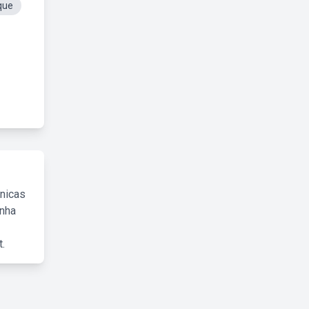
que
cnicas
inha
.