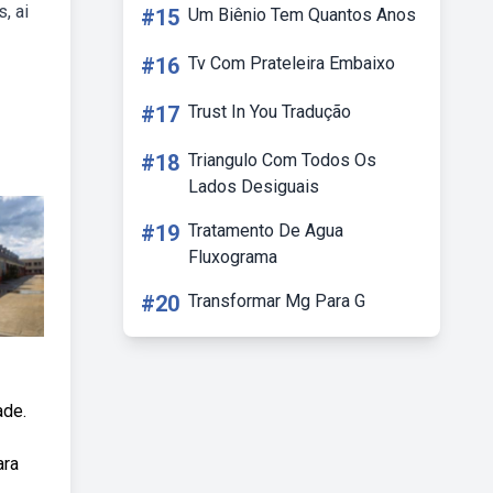
, ai
#15
Um Biênio Tem Quantos Anos
#16
Tv Com Prateleira Embaixo
#17
Trust In You Tradução
#18
Triangulo Com Todos Os
Lados Desiguais
#19
Tratamento De Agua
Fluxograma
#20
Transformar Mg Para G
ade.
ara