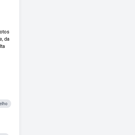
fotos
e, da
lta
elho