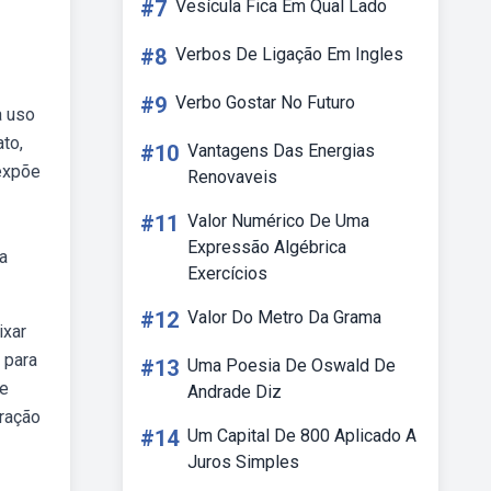
#7
Vesícula Fica Em Qual Lado
#8
Verbos De Ligação Em Ingles
#9
Verbo Gostar No Futuro
a uso
to,
#10
Vantagens Das Energias
 expõe
Renovaveis
#11
Valor Numérico De Uma
Expressão Algébrica
a
Exercícios
#12
Valor Do Metro Da Grama
ixar
 para
#13
Uma Poesia De Oswald De
de
Andrade Diz
oração
#14
Um Capital De 800 Aplicado A
Juros Simples