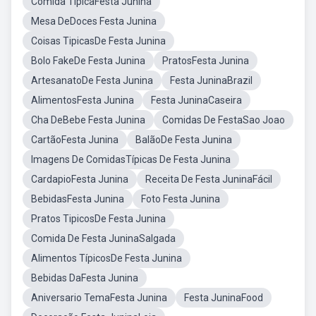
Comida TípicaFesta Junina
Mesa DeDoces Festa Junina
Coisas TipicasDe Festa Junina
Bolo FakeDe Festa Junina
PratosFesta Junina
ArtesanatoDe Festa Junina
Festa JuninaBrazil
AlimentosFesta Junina
Festa JuninaCaseira
Cha DeBebe Festa Junina
Comidas De FestaSao Joao
CartãoFesta Junina
BalãoDe Festa Junina
Imagens De ComidasTípicas De Festa Junina
CardapioFesta Junina
Receita De Festa JuninaFácil
BebidasFesta Junina
Foto Festa Junina
Pratos TipicosDe Festa Junina
Comida De Festa JuninaSalgada
Alimentos TípicosDe Festa Junina
Bebidas DaFesta Junina
Aniversario TemaFesta Junina
Festa JuninaFood