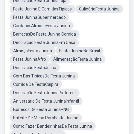
Decoração Festa JuninaLoja
Festa Junina E ComidasTipicas
CulináriaFesta Junina
Festa JuninaSupermercado
Cardapio AlmocoFesta Junina
BarracasDe Festa Junina Comida
Decoração Festa JuninaEm Casa
AlmoçoFesta Junina
Festa JuninaNo Brasil
Festa JuninaAfro
AlimentaçãoFesta Junina
Decoração FestaJulina
Com Das TipicasDe Festa Junina
Comida De FestaCaipira
Decoração Festa JuninaPinterest
Aniversário De Festa JuninaInfantil
Bonecos De Festa JuninaPNG
Enfeite De Mesa ParaFesta Junina
Como Fazer BandeirinhasDe Festa Junina