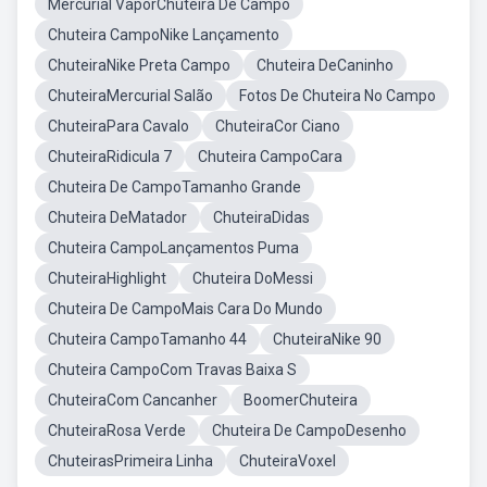
Mercurial VaporChuteira De Campo
Chuteira CampoNike Lançamento
ChuteiraNike Preta Campo
Chuteira DeCaninho
ChuteiraMercurial Salão
Fotos De Chuteira No Campo
ChuteiraPara Cavalo
ChuteiraCor Ciano
ChuteiraRidicula 7
Chuteira CampoCara
Chuteira De CampoTamanho Grande
Chuteira DeMatador
ChuteiraDidas
Chuteira CampoLançamentos Puma
ChuteiraHighlight
Chuteira DoMessi
Chuteira De CampoMais Cara Do Mundo
Chuteira CampoTamanho 44
ChuteiraNike 90
Chuteira CampoCom Travas Baixa S
ChuteiraCom Cancanher
BoomerChuteira
ChuteiraRosa Verde
Chuteira De CampoDesenho
ChuteirasPrimeira Linha
ChuteiraVoxel