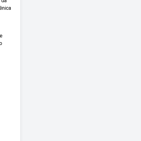
 da
ênica
re
o