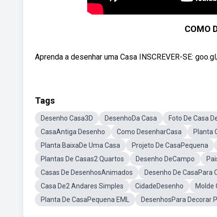
COMO 
Aprenda a desenhar uma Casa INSCREVER-SE: goo.gl
Tags
Desenho Casa3D
DesenhoDa Casa
Foto De Casa D
CasaAntiga Desenho
Como DesenharCasa
Planta 
Planta BaixaDe Uma Casa
Projeto De CasaPequena
Plantas De Casas2 Quartos
Desenho DeCampo
Pa
Casas De DesenhosAnimados
Desenho De CasaPara C
Casa De2 Andares Simples
CidadeDesenho
Molde 
Planta De CasaPequena EML
DesenhosPara Decorar 