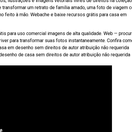
s, ilustrações e imagens vetoriais livres de direitos na coleção
 transformar um retrato de família amado, uma foto de viagem c
 feito à mão. Webache e baixe recursos grátis para casa em
rátis para uso comercial imagens de alta qualidade. Web — procu
iver para transformar suas fotos instantaneamente. Confira com
sa em desenho sem direitos de autor atribuição não requerida
esenho de casa sem direitos de autor atribuição não requerida