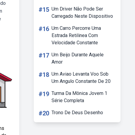
ado
#15
Um Driver Não Pode Ser
m
Carregado Neste Dispositivo
e
#16
Um Carro Percorre Uma
Estrada Retilinea Com
Velocidade Constante
#17
Um Beijo Durante Aquele
Amor
#18
Um Aviao Levanta Voo Sob
Um Angulo Constante De 20
#19
Turma Da Mônica Jovem 1
Série Completa
#20
Trono De Deus Desenho
ns