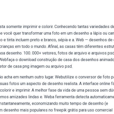
asta somente imprimir e colorir. Conhecendo tantas variedades d
e você quer transformar uma foto em um desenho a lápis ou can
 e tinta incluem preto e branco, sépia e a. Web — desenhos de
 crianças em todo o mundo. Afinal, as casas têm diferentes estru
sa desenho. 100. 000+ vetores, fotos de arquivo e arquivos psd
e. Webfaça o download construção de casa dos desenhos animad
vetor de casa png imagem ou arquivo psd.
ão acha em nenhum outro lugar. Webutilize o conversor de foto p
suas fotos um aspecto de desenho realista. A interface online fá
colorir e imprimir. A melhor fase da vida de uma pessoa sem dú
azemos amizades lindas e. Weba ferramenta detecta automaticam
o instantaneamente, economizando muito tempo de desenho (e
 desenho mais populares no freepik grátis para uso comercial