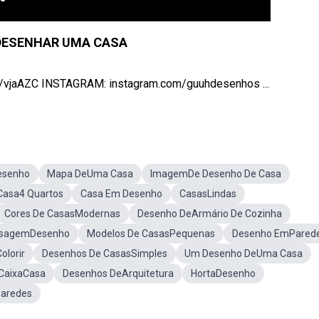
DESENHAR UMA CASA
/vjaAZC INSTAGRAM: instagram.com/guuhdesenhos ...
esenho
Mapa DeUma Casa
ImagemDe Desenho De Casa
Casa4 Quartos
Casa Em Desenho
CasasLindas
Cores De CasasModernas
Desenho DeArmário De Cozinha
isagemDesenho
Modelos De CasasPequenas
Desenho EmPared
olorir
Desenhos De CasasSimples
Um Desenho DeUma Casa
CaixaCasa
Desenhos DeArquitetura
HortaDesenho
Paredes