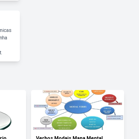
cnicas
inha
.
rio
Verbos Modais Mapa Mental