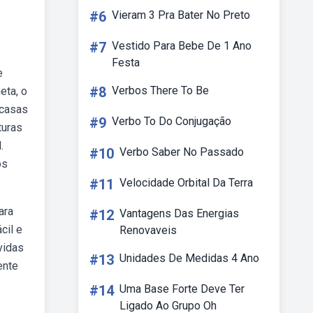
#6
Vieram 3 Pra Bater No Preto
#7
Vestido Para Bebe De 1 Ano
Festa
e
#8
Verbos There To Be
eta, o
 casas
#9
Verbo To Do Conjugação
turas
.
#10
Verbo Saber No Passado
os
#11
Velocidade Orbital Da Terra
ara
#12
Vantagens Das Energias
cil e
Renovaveis
vidas
#13
Unidades De Medidas 4 Ano
ente
#14
Uma Base Forte Deve Ter
Ligado Ao Grupo Oh