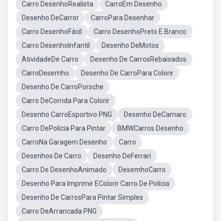
Carro DesenhoRealista
CarroEm Desenho
Desenho DeCarror
CarroPara Desenhar
Carro DesenhoFácil
Carro DesenhoPreto E Branco
Carro DesenhoInfantil
Desenho DeMotos
AtividadeDe Carro
Desenho De CarrosRebaixados
CarroDesemho
Desenho De CarroPara Colorir
Desenho De CarroPorsche
Carro DeCorrida Para Colorir
Desenho CarroEsportivo PNG
Desenho DeCamaro
Carro DePolícia Para Pintar
BMWCarros Desenho
CarroNa Garagem Desenho
Carro
Desenhos De Carro
Desenho DeFerrari
Carro De DesenhoAnimado
DesemhoCarro
Desenho Para Imprimir EColorir Carro De Polícia
Desenho De CarrosPara Pintar Simples
Carro DeArrancada PNG