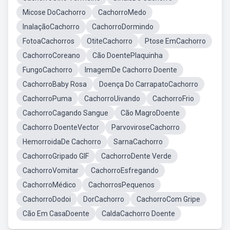
Micose DoCachorro
CachorroMedo
InalaçãoCachorro
CachorroDormindo
FotoaCachorros
OtiteCachorro
Ptose EmCachorro
CachorroCoreano
Cão DoentePlaquinha
FungoCachorro
ImagemDe Cachorro Doente
CachorroBaby Rosa
Doença Do CarrapatoCachorro
CachorroPuma
CachorroUivando
CachorroFrio
CachorroCagando Sangue
Cão MagroDoente
Cachorro DoenteVector
ParvoviroseCachorro
HemorroidaDe Cachorro
SarnaCachorro
CachorroGripado GIF
CachorroDente Verde
CachorroVomitar
CachorroEsfregando
CachorroMédico
CachorrosPequenos
CachorroDodoi
DorCachorro
CachorroCom Gripe
Cão Em CasaDoente
CaldaCachorro Doente