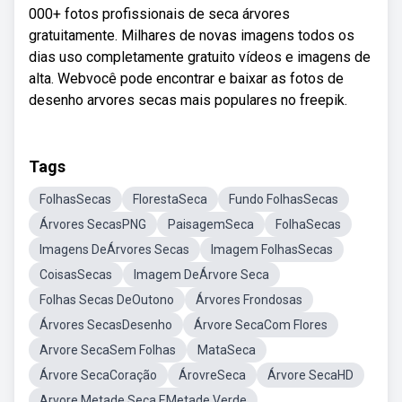
000+ fotos profissionais de seca árvores
gratuitamente. Milhares de novas imagens todos os
dias uso completamente gratuito vídeos e imagens de
alta. Webvocê pode encontrar e baixar as fotos de
desenho arvores secas mais populares no freepik.
Tags
FolhasSecas
FlorestaSeca
Fundo FolhasSecas
Árvores SecasPNG
PaisagemSeca
FolhaSecas
Imagens DeÁrvores Secas
Imagem FolhasSecas
CoisasSecas
Imagem DeÁrvore Seca
Folhas Secas DeOutono
Árvores Frondosas
Árvores SecasDesenho
Árvore SecaCom Flores
Arvore SecaSem Folhas
MataSeca
Árvore SecaCoração
ÁrovreSeca
Árvore SecaHD
Arvore Metade Seca EMetade Verde