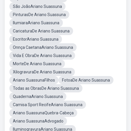
São JoãoAriano Suassuna
PinturasDe Ariano Suassuna
IlumiaraAriano Suassuna
CaricaturaDe Ariano Suassuna
EscritorAriano Suassuna
Onnça CaetanaAriano Suassuna
Vida E ObraDe Ariano Suassuna
MorteDe Ariano Suassuna
XilogravuraDe Ariano Suassuna
Ariano SuassunaFilhos
FotoaDe Ariano Suassuna
Todas as ObrasDe Ariano Suassuna
QuadernaAriano Suassuna
Camisa Sport RecifeAriano Suassuna
Ariano SuassunaQuebra-Cabeça
Ariano SuassunaAdvogado
IluminogravuraAriano Suassuna