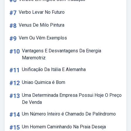
#6
#7
Verbo Levar No Futuro
#8
Venus De Milo Pintura
#9
Vem Ou Vêm Exemplos
#10
Vantagens E Desvantagens Da Energia
Maremotriz
#11
Unificação Da Itália E Alemanha
#12
Uniao Quimica é Bom
#13
Uma Determinada Empresa Possui Hoje O Preço
De Venda
#14
Um Número Inteiro é Chamado De Palíndromo
#15
Um Homem Caminhando Na Praia Deseja