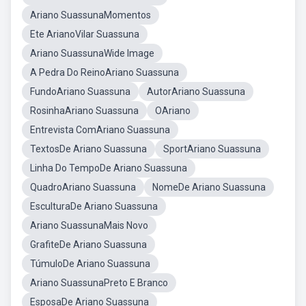
Ariano SuassunaMomentos
Ete ArianoVilar Suassuna
Ariano SuassunaWide Image
A Pedra Do ReinoAriano Suassuna
FundoAriano Suassuna
AutorAriano Suassuna
RosinhaAriano Suassuna
OAriano
Entrevista ComAriano Suassuna
TextosDe Ariano Suassuna
SportAriano Suassuna
Linha Do TempoDe Ariano Suassuna
QuadroAriano Suassuna
NomeDe Ariano Suassuna
EsculturaDe Ariano Suassuna
Ariano SuassunaMais Novo
GrafiteDe Ariano Suassuna
TúmuloDe Ariano Suassuna
Ariano SuassunaPreto E Branco
EsposaDe Ariano Suassuna