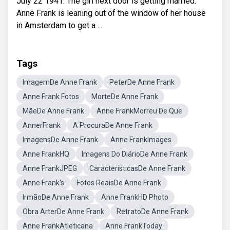
July 22 1941. The girl next door is getting married.
Anne Frank is leaning out of the window of her house
in Amsterdam to get a ...
Tags
ImagemDe Anne Frank
PeterDe Anne Frank
Anne Frank Fotos
MorteDe Anne Frank
MãeDe Anne Frank
Anne FrankMorreu De Que
AnnerFrank
A ProcuraDe Anne Frank
ImagensDe Anne Frank
Anne FrankImages
Anne FrankHQ
Imagens Do DiárioDe Anne Frank
Anne FrankJPEG
CaracterísticasDe Anne Frank
Anne Frank's
Fotos ReaisDe Anne Frank
IrmãoDe Anne Frank
Anne FrankHD Photo
Obra ArterDe Anne Frank
RetratoDe Anne Frank
Anne FrankAtleticana
Anne FrankToday