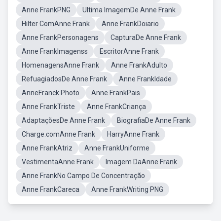
Anne FrankPNG
Ultima ImagemDe Anne Frank
Hilter ComAnne Frank
Anne FrankDoiario
Anne FrankPersonagens
CapturaDe Anne Frank
Anne FrankImagenss
EscritorAnne Frank
HomenagensAnne Frank
Anne FrankAdulto
RefuagiadosDe Anne Frank
Anne FrankIdade
AnneFranck Photo
Anne FrankPais
Anne FrankTriste
Anne FrankCriança
AdaptaçõesDe Anne Frank
BiografiaDe Anne Frank
Charge.comAnne Frank
HarryAnne Frank
Anne FrankAtriz
Anne FrankUniforme
VestimentaAnne Frank
Imagem DaAnne Frank
Anne FrankNo Campo De Concentração
Anne FrankCareca
Anne FrankWriting PNG