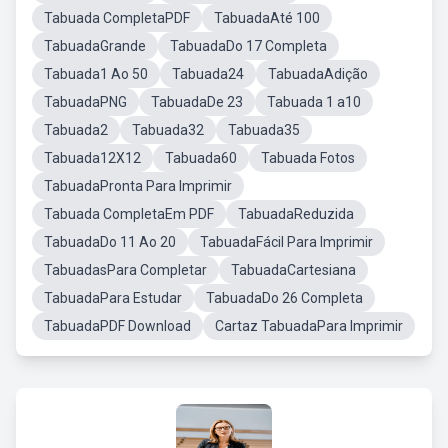
Tabuada CompletaPDF
TabuadaAté 100
TabuadaGrande
TabuadaDo 17 Completa
Tabuada1 Ao 50
Tabuada24
TabuadaAdição
TabuadaPNG
TabuadaDe 23
Tabuada 1 a10
Tabuada2
Tabuada32
Tabuada35
Tabuada12X12
Tabuada60
Tabuada Fotos
TabuadaPronta Para Imprimir
Tabuada CompletaEm PDF
TabuadaReduzida
TabuadaDo 11 Ao 20
TabuadaFácil Para Imprimir
TabuadasPara Completar
TabuadaCartesiana
TabuadaPara Estudar
TabuadaDo 26 Completa
TabuadaPDF Download
Cartaz TabuadaPara Imprimir