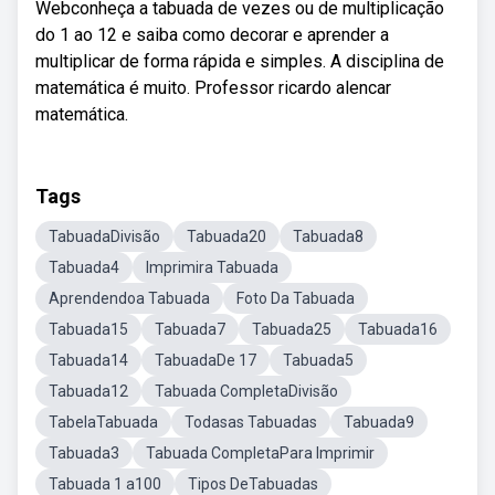
Webconheça a tabuada de vezes ou de multiplicação
do 1 ao 12 e saiba como decorar e aprender a
multiplicar de forma rápida e simples. A disciplina de
matemática é muito. Professor ricardo alencar
matemática.
Tags
TabuadaDivisão
Tabuada20
Tabuada8
Tabuada4
Imprimira Tabuada
Aprendendoa Tabuada
Foto Da Tabuada
Tabuada15
Tabuada7
Tabuada25
Tabuada16
Tabuada14
TabuadaDe 17
Tabuada5
Tabuada12
Tabuada CompletaDivisão
TabelaTabuada
Todasas Tabuadas
Tabuada9
Tabuada3
Tabuada CompletaPara Imprimir
Tabuada 1 a100
Tipos DeTabuadas