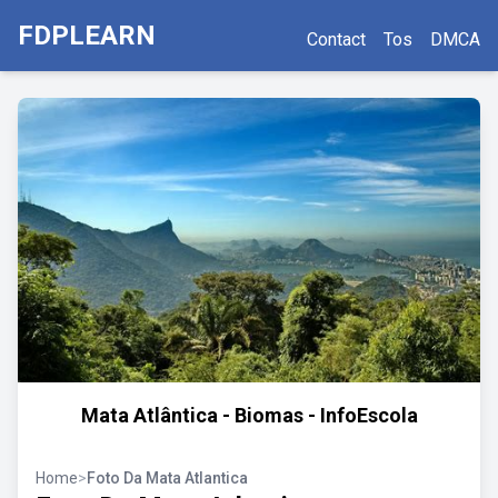
FDPLEARN
Contact
Tos
DMCA
Mata Atlântica - Biomas - InfoEscola
Home
>
Foto Da Mata Atlantica