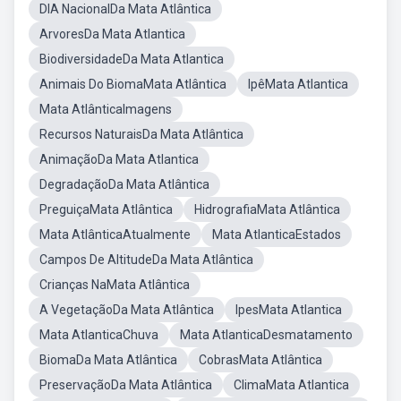
DIA NacionalDa Mata Atlântica
ArvoresDa Mata Atlantica
BiodiversidadeDa Mata Atlantica
Animais Do BiomaMata Atlântica
IpêMata Atlantica
Mata AtlânticaImagens
Recursos NaturaisDa Mata Atlântica
AnimaçãoDa Mata Atlantica
DegradaçãoDa Mata Atlântica
PreguiçaMata Atlântica
HidrografiaMata Atlântica
Mata AtlânticaAtualmente
Mata AtlanticaEstados
Campos De AltitudeDa Mata Atlântica
Crianças NaMata Atlântica
A VegetaçãoDa Mata Atlântica
IpesMata Atlantica
Mata AtlanticaChuva
Mata AtlanticaDesmatamento
BiomaDa Mata Atlântica
CobrasMata Atlântica
PreservaçãoDa Mata Atlântica
ClimaMata Atlantica