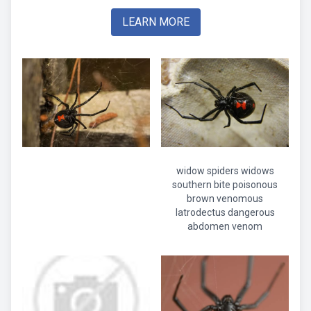
LEARN MORE
widow spiders widows
southern bite poisonous
brown venomous
latrodectus dangerous
abdomen venom