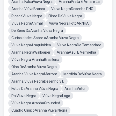
Aranha FalsaViuva Negra
AranhaPreta E Amare La
Aranha ViúvaBranca
Viuva NegraDesenho PNG
PicadaViuva Negra
Filme DaViuva Negra
Viúva NegraAnimal
Viuva Negra FotoARNHA
De Seno DaAranha Viuva Negra
Curiosidades Sobre aAranha Viuva Negra
Viuva NegraAraquinideo
Viuva NegraDe Tamandare
Aranha NegraWallpaper
AranhaAzul E Vermelha
Viúva Negra AranhaBrasileira
Olho DeAranha Viuva Negra
Aranha Viuva NegraMarrom
Mordida DeViúva Negra
Aranha Viuva NegraDesenho 3 D
Fotos DaAranha Viúva Negra
AranhaVetor
PaiViuva Negra
Viúva NegraLogo
Viúva Negra AranhaGrounded
Cuadro ClinicoAranha Viuva Negra