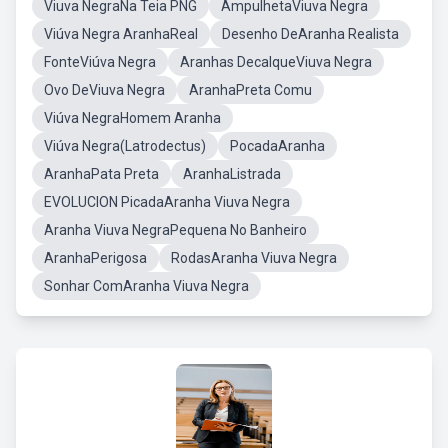
Viuva NegraNa Teia PNG
AmpulhetaViuva Negra
Viúva Negra AranhaReal
Desenho DeAranha Realista
FonteViúva Negra
Aranhas DecalqueViuva Negra
Ovo DeViuva Negra
AranhaPreta Comu
Viúva NegraHomem Aranha
Viúva Negra(Latrodectus)
PocadaAranha
AranhaPata Preta
AranhaListrada
EVOLUCION PicadaAranha Viuva Negra
Aranha Viuva NegraPequena No Banheiro
AranhaPerigosa
RodasAranha Viuva Negra
Sonhar ComAranha Viuva Negra