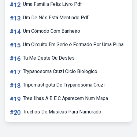
#12
Uma Família Feliz Livro Pdf
#13
Um De Nós Está Mentindo Pdf
#14
Um Cômodo Com Banheiro
#15
Um Circuito Em Serie é Formado Por Uma Pilha
#16
Tu Me Deste Ou Destes
#17
Trypanosoma Cruzi Ciclo Biologico
#18
Tripomastigota De Trypanosoma Cruzi
#19
Tres Ilhas A B E C Aparecem Num Mapa
#20
Trechos De Musicas Para Namorado