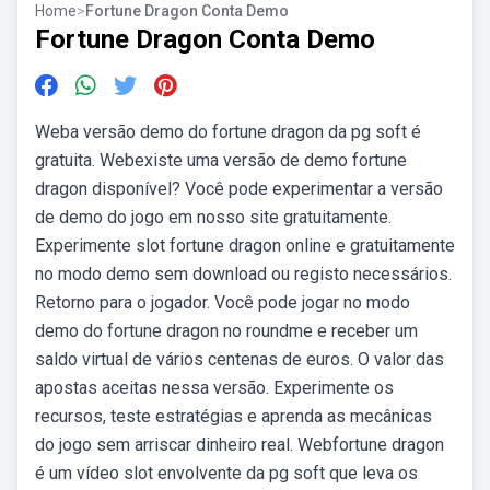
Home
>
Fortune Dragon Conta Demo
Fortune Dragon Conta Demo
Weba versão demo do fortune dragon da pg soft é
gratuita. Webexiste uma versão de demo fortune
dragon disponível? Você pode experimentar a versão
de demo do jogo em nosso site gratuitamente.
Experimente slot fortune dragon online e gratuitamente
no modo demo sem download ou registo necessários.
Retorno para o jogador. Você pode jogar no modo
demo do fortune dragon no roundme e receber um
saldo virtual de vários centenas de euros. O valor das
apostas aceitas nessa versão. Experimente os
recursos, teste estratégias e aprenda as mecânicas
do jogo sem arriscar dinheiro real. Webfortune dragon
é um vídeo slot envolvente da pg soft que leva os