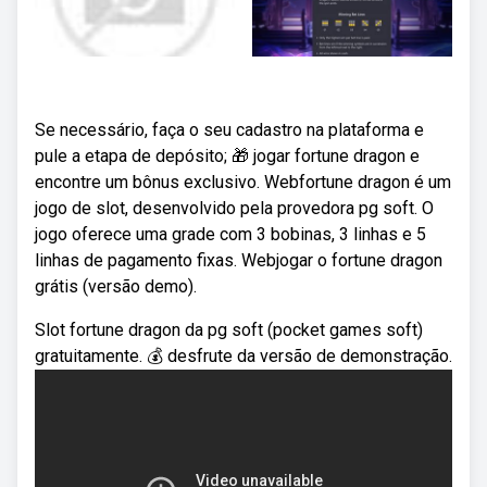
Se necessário, faça o seu cadastro na plataforma e
pule a etapa de depósito; 🎁 jogar fortune dragon e
encontre um bônus exclusivo. Webfortune dragon é um
jogo de slot, desenvolvido pela provedora pg soft. O
jogo oferece uma grade com 3 bobinas, 3 linhas e 5
linhas de pagamento fixas. Webjogar o fortune dragon
grátis (versão demo).
Slot fortune dragon da pg soft (pocket games soft)
gratuitamente. 💰 desfrute da versão de demonstração.