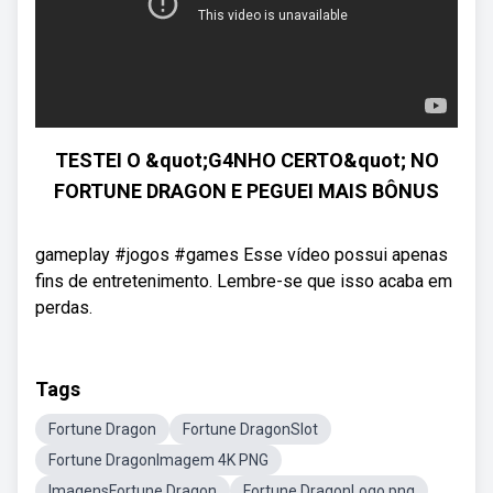
TESTEI O &quot;G4NHO CERTO&quot; NO
FORTUNE DRAGON E PEGUEI MAIS BÔNUS
gameplay #jogos #games Esse vídeo possui apenas
fins de entretenimento. Lembre-se que isso acaba em
perdas.
Tags
Fortune Dragon
Fortune DragonSlot
Fortune DragonImagem 4K PNG
ImagensFortune Dragon
Fortune DragonLogo.png