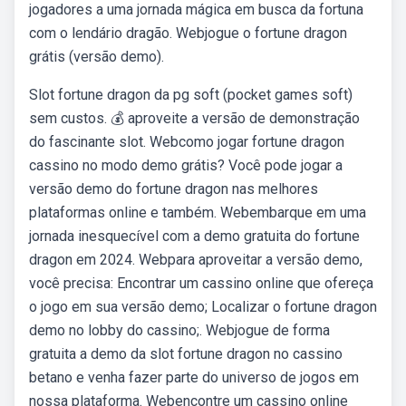
jogadores a uma jornada mágica em busca da fortuna
com o lendário dragão. Webjogue o fortune dragon
grátis (versão demo).
Slot fortune dragon da pg soft (pocket games soft)
sem custos. 💰 aproveite a versão de demonstração
do fascinante slot. Webcomo jogar fortune dragon
cassino no modo demo grátis? Você pode jogar a
versão demo do fortune dragon nas melhores
plataformas online e também. Webembarque em uma
jornada inesquecível com a demo gratuita do fortune
dragon em 2024. Webpara aproveitar a versão demo,
você precisa: Encontrar um cassino online que ofereça
o jogo em sua versão demo; Localizar o fortune dragon
demo no lobby do cassino;. Webjogue de forma
gratuita a demo da slot fortune dragon no cassino
betano e venha fazer parte do universo de jogos em
nossa plataforma. Webencontre um cassino online