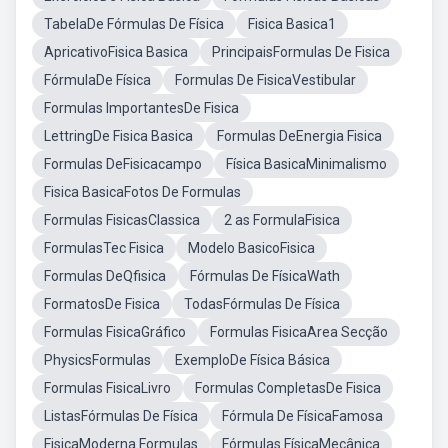
TabelaDe Fórmulas De Física
Fisica Basica1
ApricativoFisica Basica
PrincipaisFormulas De Fisica
FórmulaDe Física
Formulas De FisicaVestibular
Formulas ImportantesDe Fisica
LettringDe Fisica Basica
Formulas DeEnergia Fisica
Formulas DeFisicacampo
Física BasicaMinimalismo
Fisica BasicaFotos De Formulas
Formulas FisicasClassica
2 as FormulaFisica
FormulasTec Fisica
Modelo BasicoFisica
Formulas DeQfisica
Fórmulas De FísicaWath
FormatosDe Fisica
TodasFórmulas De Física
Formulas FisicaGráfico
Formulas FisicaArea Secção
PhysicsFormulas
ExemploDe Física Básica
Formulas FisicaLivro
Formulas CompletasDe Fisica
ListasFórmulas De Física
Fórmula De FísicaFamosa
FisicaModerna Formulas
Fórmulas FísicaMecânica