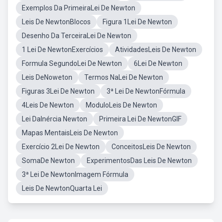
Exemplos Da PrimeiraLei De Newton
Leis De NewtonBlocos
Figura 1Lei De Newton
Desenho Da TerceiraLei De Newton
1 Lei De NewtonExercícios
AtividadesLeis De Newton
Formula SegundoLei De Newton
6Lei De Newton
Leis DeNoweton
Termos NaLei De Newton
Figuras 3Lei De Newton
3ª Lei De NewtonFórmula
4Leis De Newton
ModuloLeis De Newton
Lei DaInércia Newton
Primeira Lei De NewtonGIF
Mapas MentaisLeis De Newton
Exercício 2Lei De Newton
ConceitosLeis De Newton
SomaDe Newton
ExperimentosDas Leis De Newton
3ª Lei De NewtonImagem Fórmula
Leis De NewtonQuarta Lei