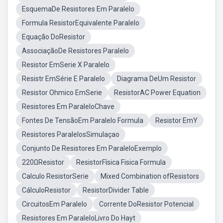
EsquemaDe Resistores Em Paralelo
Formula ResistorEquivalente Paralelo
Equação DoResistor
AssociaçãoDe Resistores Paralelo
Resistor EmSerie X Paralelo
Resistr EmSérie E Paralelo
Diagrama DeUm Resistor
Resistor Ohmico EmSerie
ResistorAC Power Equation
Resistores Em ParaleloChave
Fontes De TensãoEm Paralelo Formula
Resistor EmY
Resistores ParalelosSimulaçao
Conjunto De Resistores Em ParaleloExemplo
220ΩResistor
ResistorFísica Fisica Formula
Calculo ResistorSerie
Mixed Combination ofResistors
CálculoResistor
ResistorDivider Table
CircuitosEm Paralelo
Corrente DoResistor Potencial
Resistores Em ParaleloLivro Do Hayt