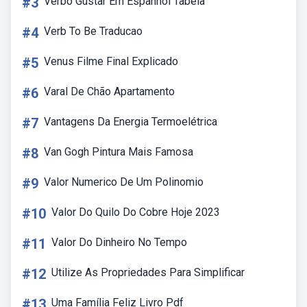
#3
Verbo Gustar Em Espanhol Tabela
#4
Verb To Be Traducao
#5
Venus Filme Final Explicado
#6
Varal De Chão Apartamento
#7
Vantagens Da Energia Termoelétrica
#8
Van Gogh Pintura Mais Famosa
#9
Valor Numerico De Um Polinomio
#10
Valor Do Quilo Do Cobre Hoje 2023
#11
Valor Do Dinheiro No Tempo
#12
Utilize As Propriedades Para Simplificar
#13
Uma Família Feliz Livro Pdf