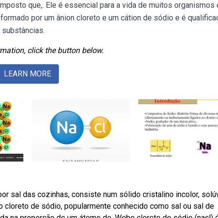
omposto que,. Ele é essencial para a vida de muitos organismos
ormado por um ânion cloreto e um cátion de sódio e é qualifica
 substâncias.
mation, click the button below.
LEARN MORE
 sal das cozinhas, consiste num sólido cristalino incolor, solú
o cloreto de sódio, popularmente conhecido como sal ou sal de
ada na proporção de um átomo de. Webo cloreto de sódio (nacl) 