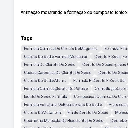
Animação mostrando a formação do composto iônico c
Tags
Fórmula Química Do Cloreto DeMagnésio
Fórmula Estr
Cloreto De Sódio FórmulaMolecular
Cloreto E Sódio F
Formula Do Cloreto De Sodio
Cloreto De SódioLigação
Cadeia CarbonicaDo Cloreto De Sodio
Cloreto De Sódi
Cloreto De SodioAtomo
Fórmula E Cloreto E SódioSal
Fórmula QuímicaClorato De Potásio
OxirreduçãoCloret
IodetoDe Sódio Fórmula
ComposiçaoQuimica Do Cloret
Fórmula Estrutural DoBicarbonato De Sódio
Hidróxido
Cloreto DeMetanoíla
FluídoCloreto De Sódio
Molécu
Geometria MolecularDo Hipoclorito De Sódio
CloritoDe