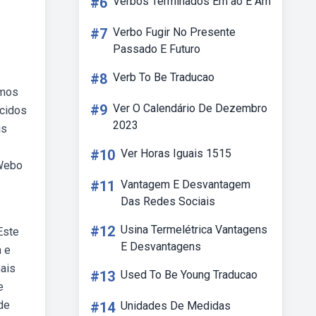
#6
Verbos Terminados Em ão E Am
#7
Verbo Fugir No Presente
Passado E Futuro
#8
Verb To Be Traducao
imos
#9
Ver O Calendário De Dezembro
ecidos
2023
is
#10
Ver Horas Iguais 1515
 Webo
#11
Vantagem E Desvantagem
Das Redes Sociais
#12
Usina Termelétrica Vantagens
Este
E Desvantagens
a e
ais
#13
Used To Be Young Traducao
e
de
#14
Unidades De Medidas