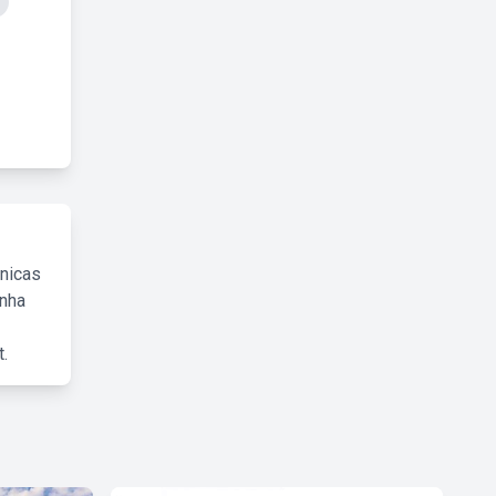
cnicas
inha
.