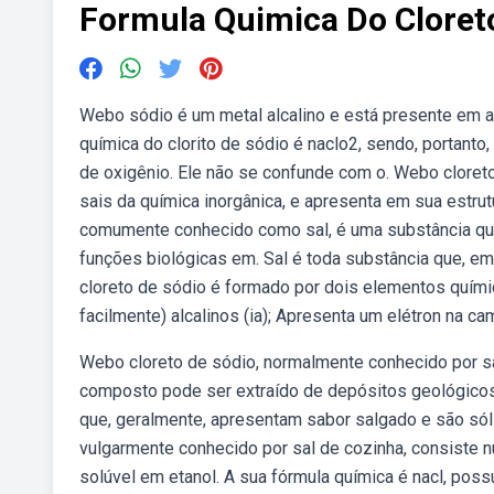
Formula Quimica Do Cloret
Webo sódio é um metal alcalino e está presente em 
química do clorito de sódio é naclo2, sendo, portant
de oxigênio. Ele não se confunde com o. Webo cloret
sais da química inorgânica, e apresenta em sua estru
comumente conhecido como sal, é uma substância quí
funções biológicas em. Sal é toda substância que, e
cloreto de sódio é formado por dois elementos quími
facilmente) alcalinos (ia); Apresenta um elétron na c
Webo cloreto de sódio, normalmente conhecido por sal
composto pode ser extraído de depósitos geológicos
que, geralmente, apresentam sabor salgado e são sól
vulgarmente conhecido por sal de cozinha, consiste nu
solúvel em etanol. A sua fórmula química é nacl, poss