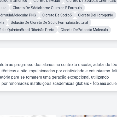
dioCristal Iônico
Cloreto DeÁcido
Cloreto De SódioLS Chemicals
uula
Cloreto De SódioNome Quimico E Formula
 FórmulaMolecular PNG
Cloreto De Sodio5
Cloreto DeHidrogenio
ila
Solução De Cloreto De Sódio FormulaEstrutural
Sódio QuímicaBrasil Ribeirão Preto
Cloreto DePotassio Molecula
leta ao progresso dos alunos no contexto escolar, adotando té
tênticas e são impulsionadas por criatividade e entusiasmo. M
etória para se tornarem uma geração excepcional, utilizando
 por renomadas instituições acadêmicas globais - fdp.aau.edu.et