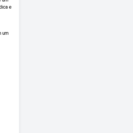
dica e
m um