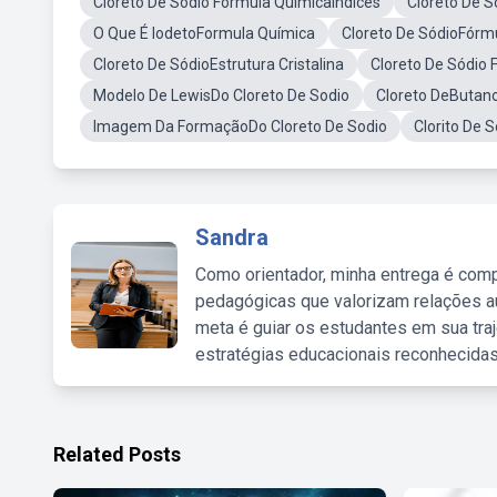
Cloreto De Sódio Formula QuimicaIndices
Cloreto De Só
O Que É IodetoFormula Química
Cloreto De SódioFórm
Cloreto De SódioEstrutura Cristalina
Cloreto De Sódio
Modelo De LewisDo Cloreto De Sodio
Cloreto DeButano
Imagem Da FormaçãoDo Cloreto De Sodio
Clorito De 
Sandra
Como orientador, minha entrega é comp
pedagógicas que valorizam relações au
meta é guiar os estudantes em sua traj
estratégias educacionais reconhecidas
Related Posts