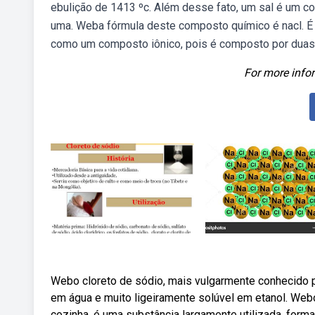
ebulição de 1413 ºc. Além desse fato, um sal é um c
uma. Weba fórmula deste composto químico é nacl. É f
como um composto iônico, pois é composto por duas
For more infor
Webo cloreto de sódio, mais vulgarmente conhecido por
em água e muito ligeiramente solúvel em etanol. Web
cozinha, é uma substância largamente utilizada, form