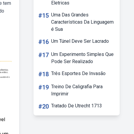
Eletricas
 e tem
do
#15
Uma Das Grandes
Características Da Linguagem
é Sua
#16
Um Túnel Deve Ser Lacrado
#17
Um Experimento Simples Que
Pode Ser Realizado
#18
Três Esportes De Invasão
#19
Treino De Caligrafia Para
Imprimir
#20
Tratado De Utrecht 1713
vel
é um