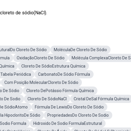
loreto de sódio(NaCl).
uturalDo Cloreto De Sódio
MoléculaDe Cloreto De Sódio
órmula
OxidaçãoCloreto De Sódio
Molécula ComplexaCloreto De S
 Química
Cloreto De SódioEstrutura Química
oTabela Periódica
CarbonatoDe Sódio Fórmula
Com Posição MolecularCloreto De Sódio
o De Sódio
Cloreto DePotássio Fórmula Química
o De Sodio
Cloreto De SódioNaCl
Cristal DeSal Fórmula Química
 De SódioAtomo
Fórmula De LewisDo Cloreto De Sódio
la HipocloritoDe Sódio
PropriedadesDo Cloreto De Sodio
 Sodio Formula
Hidroxido De Sodio FormulaEstrutural