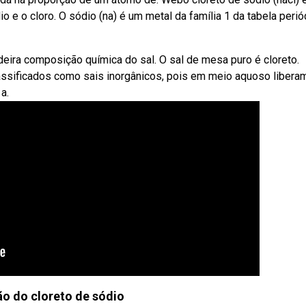
io e o cloro. O sódio (na) é um metal da família 1 da tabela perió
eira composição química do sal. O sal de mesa puro é cloreto.
assificados como sais inorgânicos, pois em meio aquoso libera
a.
o do cloreto de sódio