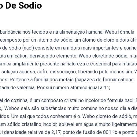
o De Sodio
abundância nos tecidos e na alimentação humana. Weba fórmula
o, composto por um átomo de sódio, um átomo de cloro e dois át
o de sódio (nacl) consiste em um dois mais importantes e conh
tura um cátion, derivado do elemento. Webo cloreto de sódio, ma
mica amplamente presente na natureza e essencial para muitas
m solução aquosa, sofre dissociação, liberando pelo menos um.
cos: Pertence à família dos metais (capazes de formar cátions
amada de valência; Possui número atômico igual a 11;
 de cozinha, é um composto cristalino incolor de fórmula nacl. 
,. Webos sais são substâncias muito comuns no nosso dia a di
idos. Um sal que todos conhecem é o. Webo cloreto de sódio, m
m sólido cristalino incolor, solúvel em água e muito ligeirament
ui densidade relativa de 2,17, ponto de fusão de 801 ºc e ponto 